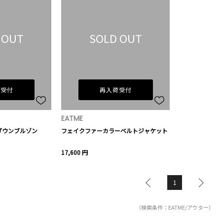
 OUT
SOLD OUT
荷受付
再入荷受付
EATME
ダウンブルゾン
フェイクファーカラーベルトジャケット
17,600 円
1
（検索条件：EATME/アウター）