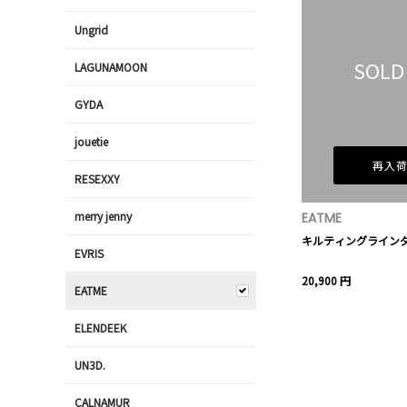
Ungrid
SOLD
LAGUNAMOON
GYDA
jouetie
再入
RESEXXY
merry jenny
EATME
キルティングライン
EVRIS
20,900 円
EATME
ELENDEEK
UN3D.
CALNAMUR