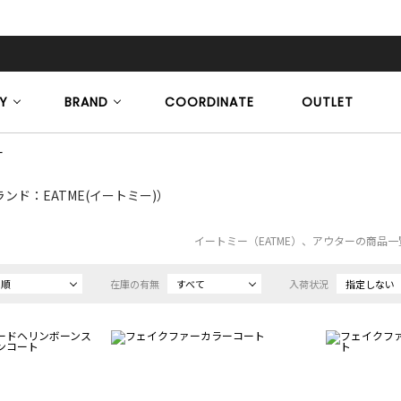
Y
BRAND
COORDINATE
OUTLET
ー
ンド：EATME(イートミー)）
イートミー（EATME）、アウターの商品一
め順
在庫の有無
すべて
入荷状況
指定しない