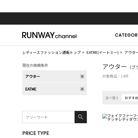
CATEGOR
レディースファッション通販トップ
EATME(イートミー)
アウタ
アウター
現在の検索条件
（ブラ
対象商品：
14
件
アウター
EATME
並べ替え
おすす
PRICE TYPE