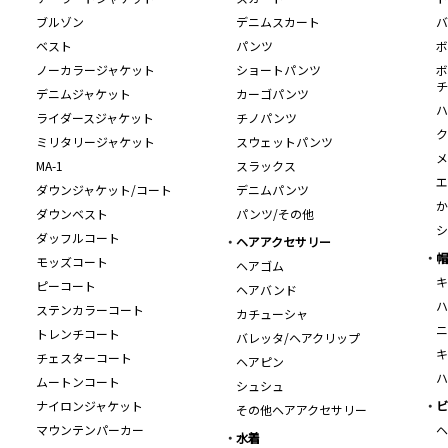
ブルゾン
デニムスカート
バ
ベスト
パンツ
ボ
ノーカラージャケット
ショートパンツ
ボ
チ
デニムジャケット
カーゴパンツ
ハ
ライダースジャケット
チノパンツ
ク
ミリタリージャケット
スウェットパンツ
メ
MA-1
スラックス
エ
ダウンジャケット/コート
デニムパンツ
か
ダウンベスト
パンツ/その他
シ
ダッフルコート
ヘアアクセサリー
帽
モッズコート
ヘアゴム
キ
ピーコート
ヘアバンド
ハ
ステンカラーコート
カチューシャ
ニ
トレンチコート
バレッタ/ヘアクリップ
キ
チェスターコート
ヘアピン
ハ
ムートンコート
シュシュ
ナイロンジャケット
ビ
その他ヘアアクセサリー
マウンテンパーカー
ヘ
水着