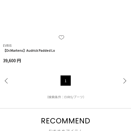
EVRIS
【Dr.Martens】Audrick Padded Lo
39,600 円
1
（検索条件：EVRIS/ブーツ）
RECOMMEND