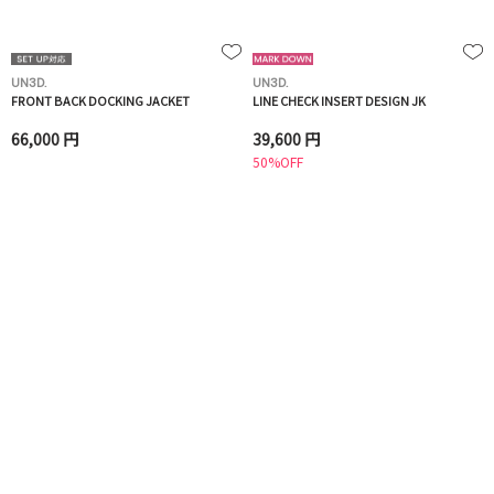
UN3D.
UN3D.
FRONT BACK DOCKING JACKET
LINE CHECK INSERT DESIGN JK
66,000 円
39,600 円
50%OFF