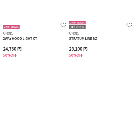
UN3D.
UN3D.
2WAY HOOD LIGHT CT
STRATUM LINE BZ
24,750 円
23,100 円
50%OFF
50%OFF