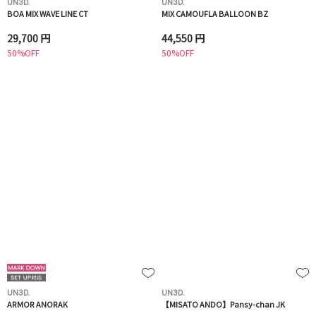
UN3D.
UN3D.
BOA MIX WAVE LINE CT
MIX CAMOUFLA BALLOON BZ
29,700 円
44,550 円
50%OFF
50%OFF
UN3D.
UN3D.
ARMOR ANORAK
【MISATO ANDO】Pansy-chan JK