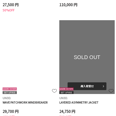
27,500 円
110,000 円
50%OFF
SOLD OUT
再入荷受付
UN3D.
UN3D.
WAVE PATCHWORK WINDBREAKER
LAYERED ASYMMETRY JACKET
29,700 円
24,750 円