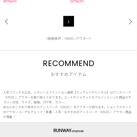
40%OFF
50%OFF
1
（検索条件：UN3D./アウター）
RECOMMEND
おすすめアイテム
人気ブランドの公式、レディースファッション通販【ランウェイチャンネル】はアンスリード
（UN3D.）アウターを取り揃えております。コートやジャケットやブルゾンといった商品カテ
ゴリーの他、サイズ、価格、OFF率、カラー、
あなたのこだわり条件からアンスリード（UN3D.）のアウターが探せます。ショップスタッフ
のアウターコーデもチェック！新着・人気・おすすめのアンスリード（UN3D.）アウター商品
が満載！