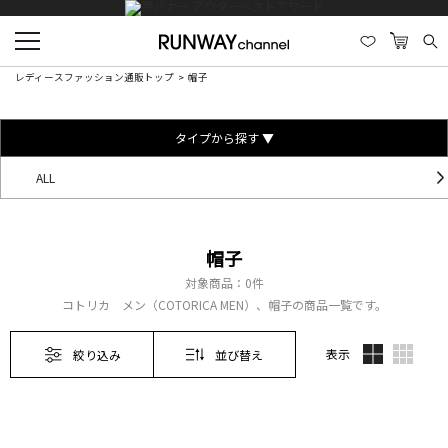
レディースファッション通販トップ
帽子
タイプから探す ▼
ALL
帽子
対象商品：
0件
コトリカ メン（COTORICA MEN）、帽子の商品一覧です。
表示
絞り込み
並び替え