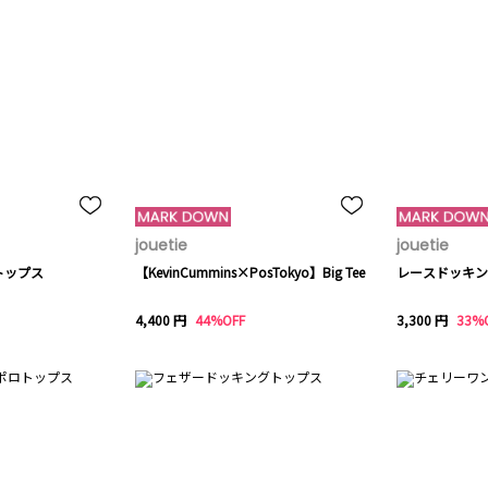
jouetie
jouetie
トップス
【KevinCummins×PosTokyo】Big Tee
レースドッキン
4,400 円
44%OFF
3,300 円
33%