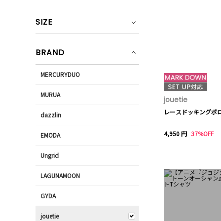
SIZE
BRAND
MERCURYDUO
MURUA
jouetie
レースドッキングポ
dazzlin
4,950 円
37%OFF
EMODA
Ungrid
LAGUNAMOON
GYDA
jouetie