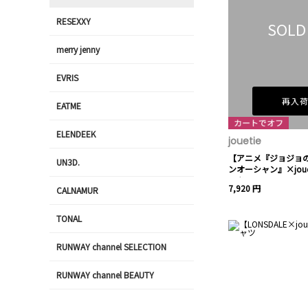
RESEXXY
SOLD
merry jenny
EVRIS
再入
EATME
ELENDEEK
jouetie
【アニメ『ジョジョの
UN3D.
ンオーシャン』×joue
ャツ
7,920 円
CALNAMUR
TONAL
RUNWAY channel SELECTION
RUNWAY channel BEAUTY