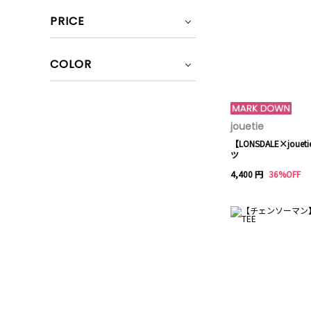
PRICE
COLOR
jouetie
【LONSDALE×jou
ツ
4,400 円
36%OFF