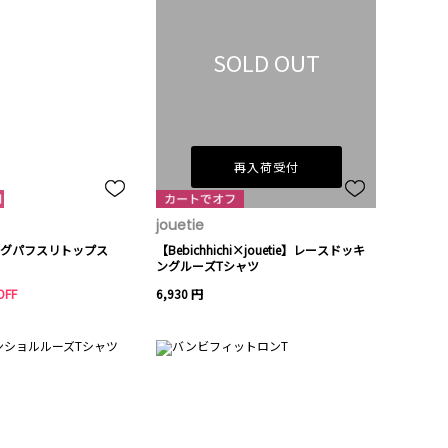
SOLD OUT
再入荷受付
jouetie
グパフスリトップス
【Bebichhichi×jouetie】レースドッキ
ングルーズTシャツ
OFF
6,930 円