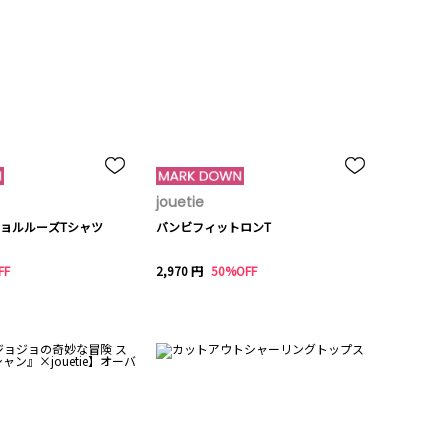
jouetie
ョルルーズTシャツ
バンビフィットロンT
FF
2,970 円
50%OFF