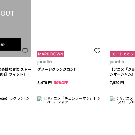
 OUT
荷受付
jouetie
jouetie
奇妙な冒険 ストー
ダメージグランジロンT
【アニメ『ジョ
tie】フィットTシ
ンオーシャン』×
ャツ
3,470 円
50%OFF
7,920 円