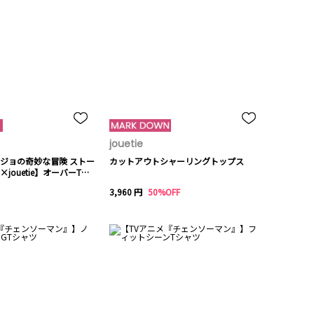
jouetie
ジョの奇妙な冒険 ストー
カットアウトシャーリングトップス
jouetie】オーバーTシ
3,960 円
50%OFF