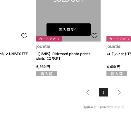
再入荷受付
jouetie
jouetie
 UNISEX TEE
【JANIS】Distressed photo print t-
ロゴフィットT
shirts【コラボ】
6,930 円
4,400 円
1
（検索条件：jouetie/Tシャツ）