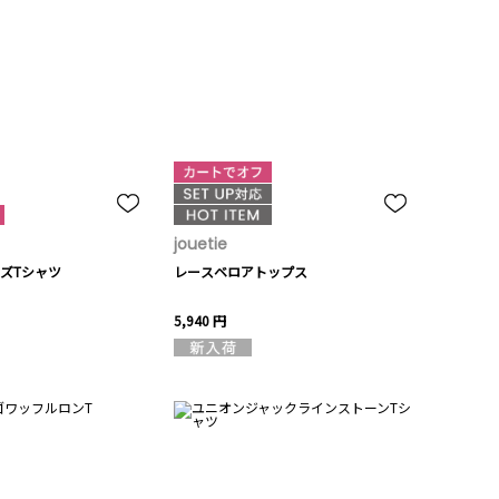
jouetie
ズTシャツ
レースベロアトップス
5,940 円