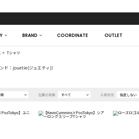
Y
BRAND
COORDINATE
OUTLET
ス
Tシャツ
ド：jouetie(ジュエティ)）
め順
在庫の有無
すべて
入荷状況
指定しない