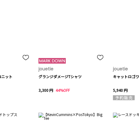
jouetie
jouetie
ロニット
グランジダメージTシャツ
キャットロゴワ
3,300 円
44%OFF
5,940 円