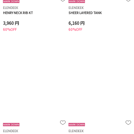
ELENDEEK
ELENDEEK
HENRY NECK RIB KT
SHEER LAYERED TANK
3,960 円
6,160 円
60%OFF
60%OFF
ELENDEEK
ELENDEEK