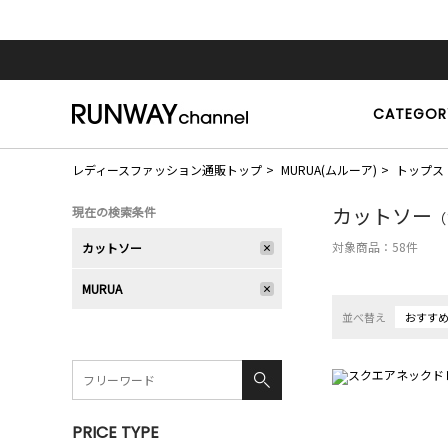
CATEGOR
レディースファッション通販トップ
MURUA(ムルーア)
トップス
カットソー
現在の検索条件
（
対象商品：
58
件
カットソー
MURUA
並べ替え
おすす
PRICE TYPE