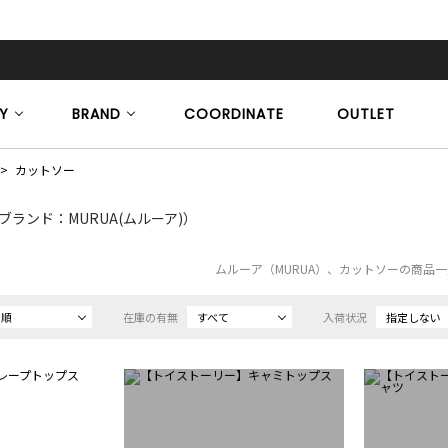
Y
BRAND
COORDINATE
OUTLET
カットソー
ブランド：MURUA(ムルーア)）
ムルーア（MURUA）、カットソーの商品
め順
在庫の有無
すべて
入荷状況
指定しない