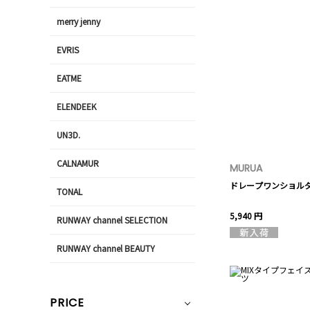
merry jenny
EVRIS
EATME
ELENDEEK
UN3D.
CALNAMUR
MURUA
ドレープワンショル
TONAL
5,940 円
RUNWAY channel SELECTION
RUNWAY channel BEAUTY
PRICE