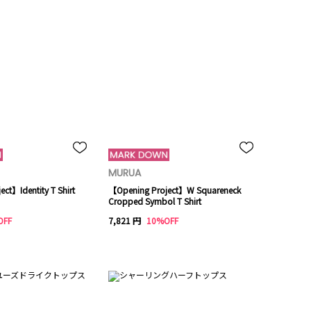
MURUA
ct】Identity T Shirt
【Opening Project】W Squareneck
Cropped Symbol T Shirt
OFF
7,821 円
10%OFF