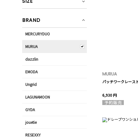
SIZE
BRAND
MERCURYDUO
MURUA
dazzlin
EMODA
MURUA
パッチワークレース
Ungrid
6,930 円
LAGUNAMOON
GYDA
jouetie
RESEXXY