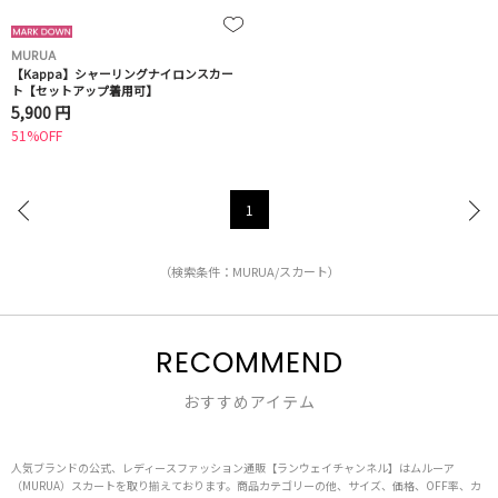
MURUA
【Kappa】シャーリングナイロンスカー
ト【セットアップ着用可】
5,900 円
51%OFF
1
（検索条件：MURUA/スカート）
RECOMMEND
おすすめアイテム
人気ブランドの公式、レディースファッション通販【ランウェイチャンネル】はムルーア
（MURUA）スカートを取り揃えております。商品カテゴリーの他、サイズ、価格、OFF率、カ