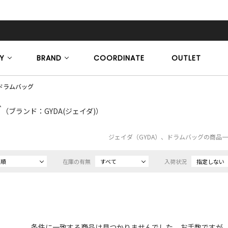
Y
BRAND
COORDINATE
OUTLET
ドラムバッグ
グ
（ブランド：GYDA(ジェイダ)）
ジェイダ（GYDA）、ドラムバッグの商品
め順
在庫の有無
すべて
入荷状況
指定しない
条件に一致する商品は見つかりませんでした。お手数ですが