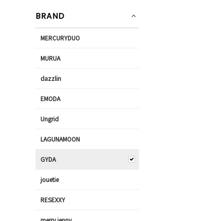
BRAND
MERCURYDUO
MURUA
dazzlin
EMODA
Ungrid
LAGUNAMOON
GYDA
jouetie
RESEXXY
merry jenny