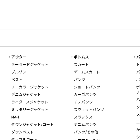
アウター
ボトムス
バ
テーラードジャケット
スカート
ト
ブルゾン
デニムスカート
バ
ベスト
パンツ
ボ
ノーカラージャケット
ショートパンツ
ボ
チ
デニムジャケット
カーゴパンツ
ハ
ライダースジャケット
チノパンツ
ク
ミリタリージャケット
スウェットパンツ
メ
MA-1
スラックス
エ
ダウンジャケット/コート
デニムパンツ
か
ダウンベスト
パンツ/その他
シ
ダッフルコート