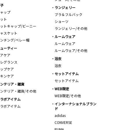
子
ランジェリー
ャップ
ブラ＆フルバック
ット
ショーツ
ットキャップ/ビーニー
ランジェリー/その他
ャスケット
ルームウェア
ンチング/ベレー帽
ルームウェア
ューティー
ルームウェア/その他
アケア
浴衣
レグランス
浴衣
ップケア
セットアイテム
キンケア
セットアイテム
ンテリア・雑貨
WEB限定
ンテリア・雑貨/その他
WEB限定/その他
ラボアイテム
インターナショナルブラン
ラボアイテム
ド
adidas
CONVERSE
PUMA