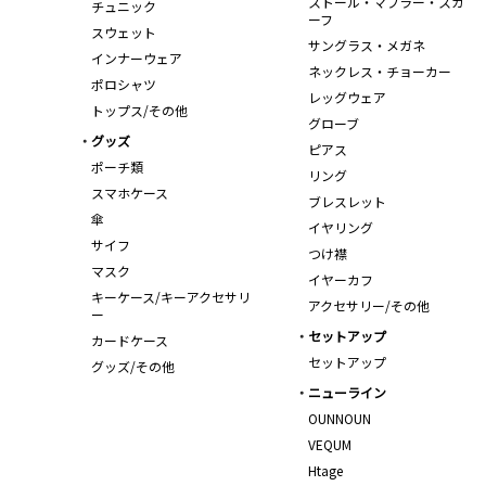
ストール・マフラー・スカ
チュニック
ーフ
スウェット
サングラス・メガネ
インナーウェア
ネックレス・チョーカー
ポロシャツ
レッグウェア
トップス/その他
グローブ
グッズ
ピアス
ポーチ類
リング
スマホケース
ブレスレット
傘
イヤリング
サイフ
つけ襟
マスク
イヤーカフ
キーケース/キーアクセサリ
アクセサリー/その他
ー
セットアップ
カードケース
セットアップ
グッズ/その他
ニューライン
OUNNOUN
VEQUM
Htage