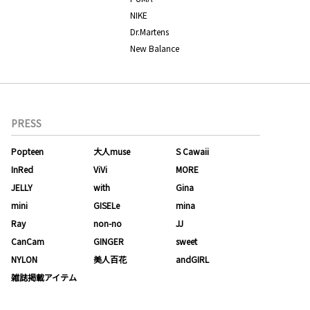
NIKE
Dr.Martens
New Balance
PRESS
Popteen
大人muse
S Cawaii
InRed
ViVi
MORE
JELLY
with
Gina
mini
GISELe
mina
Ray
non-no
JJ
CanCam
GINGER
sweet
NYLON
美人百花
andGIRL
雑誌掲載アイテム