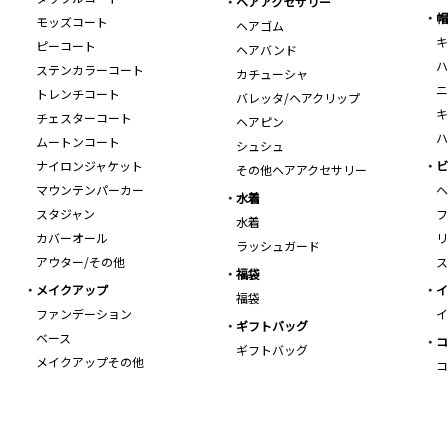
ヘアアクセサリー
帽
モッズコート
ヘアゴム
キ
ピーコート
ヘアバンド
ハ
ステンカラーコート
カチューシャ
ニ
トレンチコート
バレッタ/ヘアクリップ
キ
チェスターコート
ヘアピン
ハ
ムートンコート
シュシュ
ナイロンジャケット
ビ
その他ヘアアクセサリー
マウンテンパーカー
ヘ
水着
スタジャン
フ
水着
カバーオール
リ
ラッシュガード
アウター/その他
ス
福袋
メイクアップ
イ
福袋
ファンデーション
イ
ギフトバッグ
ベース
コ
ギフトバッグ
メイクアップその他
コ