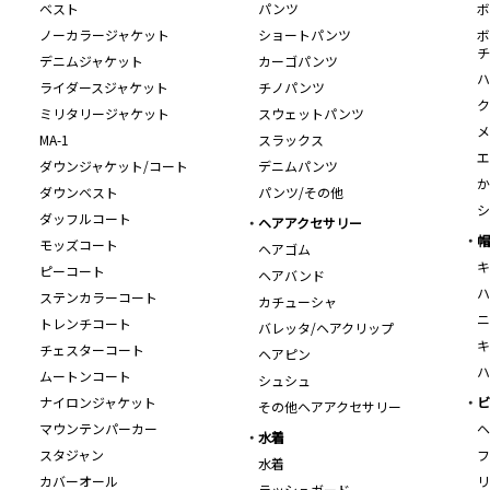
ベスト
パンツ
ボ
ノーカラージャケット
ショートパンツ
ボ
チ
デニムジャケット
カーゴパンツ
ハ
ライダースジャケット
チノパンツ
ク
ミリタリージャケット
スウェットパンツ
メ
MA-1
スラックス
エ
ダウンジャケット/コート
デニムパンツ
か
ダウンベスト
パンツ/その他
シ
ダッフルコート
ヘアアクセサリー
帽
モッズコート
ヘアゴム
キ
ピーコート
ヘアバンド
ハ
ステンカラーコート
カチューシャ
ニ
トレンチコート
バレッタ/ヘアクリップ
キ
チェスターコート
ヘアピン
ハ
ムートンコート
シュシュ
ナイロンジャケット
ビ
その他ヘアアクセサリー
マウンテンパーカー
ヘ
水着
スタジャン
フ
水着
カバーオール
リ
ラッシュガード