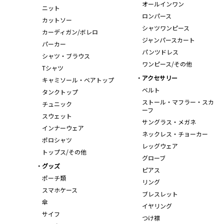
オールインワン
ニット
ロンパース
カットソー
シャツワンピース
カーディガン/ボレロ
ジャンパースカート
パーカー
パンツドレス
シャツ・ブラウス
ワンピース/その他
Tシャツ
アクセサリー
キャミソール・ベアトップ
ベルト
タンクトップ
ストール・マフラー・スカ
チュニック
ーフ
スウェット
サングラス・メガネ
インナーウェア
ネックレス・チョーカー
ポロシャツ
レッグウェア
トップス/その他
グローブ
グッズ
ピアス
ポーチ類
リング
スマホケース
ブレスレット
傘
イヤリング
サイフ
つけ襟