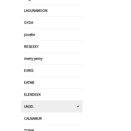
LAGUNAMOON
GYDA
jouetie
RESEXXY
merry jenny
EVRIS
EATME
ELENDEEK
UN3D.
CALNAMUR
TONAL