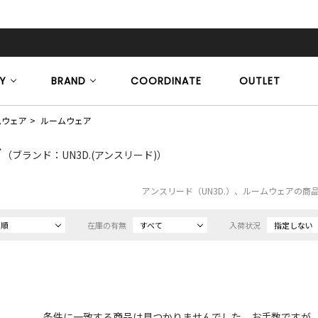
Y
BRAND
COORDINATE
OUTLET
ムウェア
ルームウェア
ア
（ブランド：UN3D.(アンスリード)）
アンスリード（UN3D.）、ルームウェアの商
め順
在庫の有無
すべて
入荷状況
指定しない
条件に一致する商品は見つかりませんでした。お手数ですが