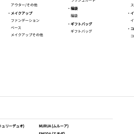
アウター/その他
ス
福袋
メイクアップ
イ
福袋
ファンデーション
イ
ギフトバッグ
ベース
コ
ギフトバッグ
メイクアップその他
コ
ーキュリーデュオ)
MURUA (ムルーア)
EMODA (エモダ)