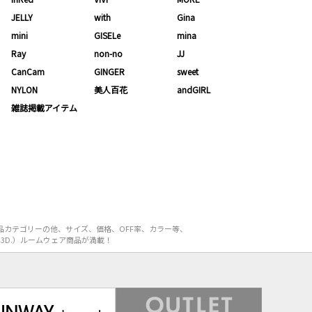
JELLY
with
Gina
mini
GISELe
mina
Ray
non-no
JJ
CanCam
GINGER
sweet
NYLON
美人百花
andGIRL
雑誌掲載アイテム
品カテゴリーの他、サイズ、価格、OFF率、カラー等、
3D.）ルームウェア商品が満載！