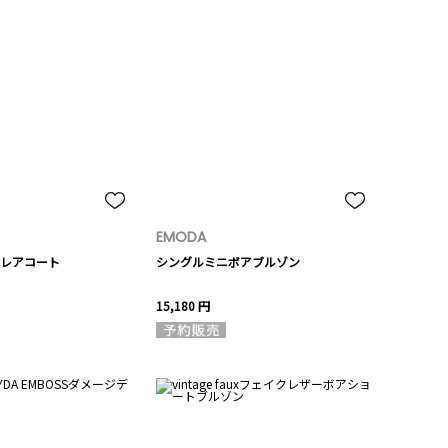
EMODA
レアコート
シングルミニボアブルゾン
15,180 円