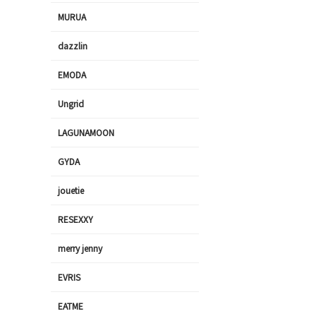
MURUA
dazzlin
EMODA
Ungrid
LAGUNAMOON
GYDA
jouetie
RESEXXY
merry jenny
EVRIS
EATME