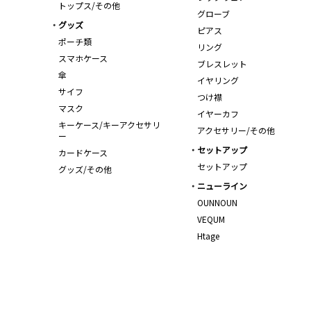
トップス/その他
グローブ
グッズ
ピアス
ポーチ類
リング
スマホケース
ブレスレット
傘
イヤリング
サイフ
つけ襟
マスク
イヤーカフ
キーケース/キーアクセサリ
アクセサリー/その他
ー
セットアップ
カードケース
セットアップ
グッズ/その他
ニューライン
OUNNOUN
VEQUM
Htage