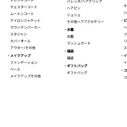
バレッタ/ヘアクリップ
キ
チェスターコート
ヘアピン
ハ
ムートンコート
シュシュ
ナイロンジャケット
ビ
その他ヘアアクセサリー
マウンテンパーカー
ヘ
水着
スタジャン
フ
水着
カバーオール
リ
ラッシュガード
アウター/その他
ス
福袋
メイクアップ
イ
福袋
ファンデーション
イ
ギフトバッグ
ベース
コ
ギフトバッグ
メイクアップその他
コ