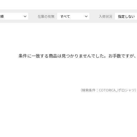
め順
在庫の有無
すべて
入荷状況
指定しない
条件に一致する商品は見つかりませんでした。お手数ですが
（検索条件：COTORICA,/ポロシャツ