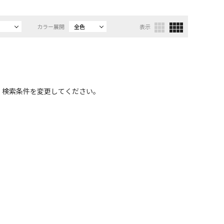
カラー展開
全色
表示
、検索条件を変更してください。
）