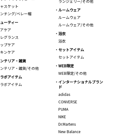
ランジェリー/その他
ャスケット
ルームウェア
ンチング/ベレー帽
ルームウェア
ューティー
ルームウェア/その他
アケア
浴衣
レグランス
浴衣
ップケア
セットアイテム
キンケア
セットアイテム
ンテリア・雑貨
WEB限定
ンテリア・雑貨/その他
WEB限定/その他
ラボアイテム
インターナショナルブラン
ラボアイテム
ド
adidas
CONVERSE
PUMA
NIKE
Dr.Martens
New Balance