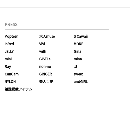
PRESS
Popteen
大人muse
S Cawaii
InRed
ViVi
MORE
JELLY
with
Gina
mini
GISELe
mina
Ray
non-no
JJ
CanCam
GINGER
sweet
NYLON
美人百花
andGIRL
雑誌掲載アイテム