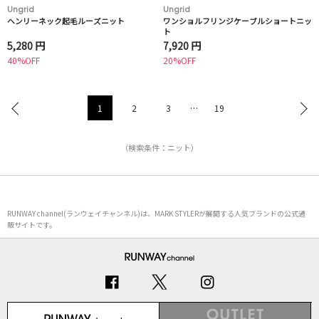
Ungrid
Ungrid
ヘンリーネック起毛ルーズニット
ワンショルフリンジケーブルショートニッ
ト
5,280 円
7,920 円
40%OFF
20%OFF
1
2
3
…
19
（検索条件：ニット）
RUNWAY channel(ランウェイチャンネル)は、MARK STYLERが展開する人気ブランドの公式通
販サイトです。