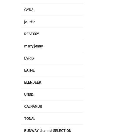
GYDA
jouetie
RESEXXY
merry jenny
EVRIS
EATME
ELENDEEK
UN3D.
CALNAMUR
TONAL
RUNWAY channel SELECTION