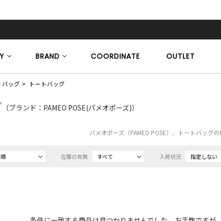
Y
BRAND
COORDINATE
OUTLET
バッグ
トートバッグ
グ
（ブランド：PAMEO POSE(パメオポーズ)）
パメオポーズ（PAMEO POSE）、トートバッグ
め順
在庫の有無
すべて
入荷状況
指定しない
条件に一致する商品は見つかりませんでした。お手数ですが