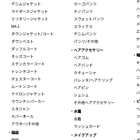
チ
デニムジャケット
カーゴパンツ
ハ
ライダースジャケット
チノパンツ
ク
ミリタリージャケット
スウェットパンツ
メ
MA-1
スラックス
エ
ダウンジャケット/コート
デニムパンツ
か
ダウンベスト
パンツ/その他
シ
ダッフルコート
ヘアアクセサリー
帽
モッズコート
ヘアゴム
キ
ステンカラーコート
ヘアバンド
ハ
トレンチコート
カチューシャ
ニ
チェスターコート
バレッタ/ヘアクリップ
キ
ムートンコート
ヘアピン
ハ
ナイロンジャケット
シュシュ
マウンテンパーカー
ビ
その他ヘアアクセサリー
スタジャン
ヘ
水着
カバーオール
フ
水着
アウター/その他
リ
ラッシュガード
ス
福袋
メイクアップ
福袋
イ