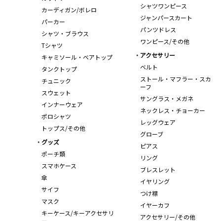
シャツワンピース
カーディガン/ボレロ
ジャンパースカート
パーカー
パンツドレス
シャツ・ブラウス
ワンピース/その他
Tシャツ
アクセサリー
キャミソール・ベアトップ
ベルト
タンクトップ
ストール・マフラー・スカ
チュニック
ーフ
スウェット
サングラス・メガネ
インナーウェア
ネックレス・チョーカー
ポロシャツ
レッグウェア
トップス/その他
グローブ
グッズ
ピアス
ポーチ類
リング
スマホケース
ブレスレット
傘
イヤリング
サイフ
つけ襟
マスク
イヤーカフ
キーケース/キーアクセサリ
アクセサリー/その他
ー