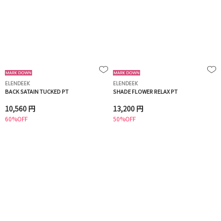
ELENDEEK
ELENDEEK
BACK SATAIN TUCKED PT
SHADE FLOWER RELAX PT
10,560 円
13,200 円
60%OFF
50%OFF