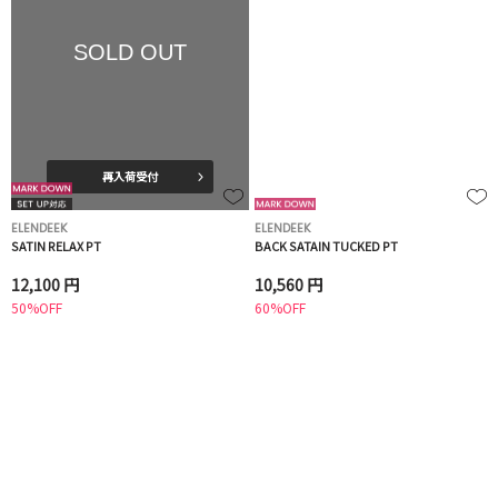
SOLD OUT
再入荷受付
ELENDEEK
ELENDEEK
SATIN RELAX PT
BACK SATAIN TUCKED PT
12,100 円
10,560 円
50%OFF
60%OFF