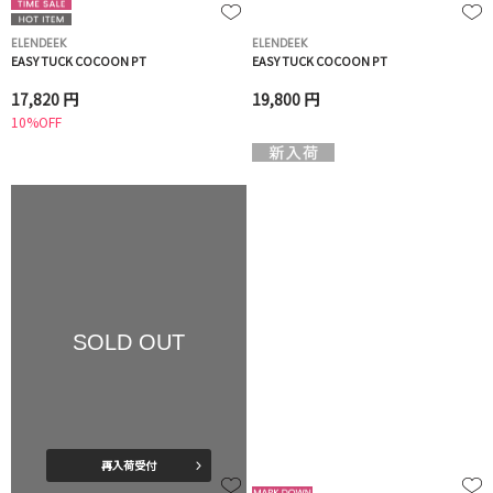
ELENDEEK
ELENDEEK
EASY TUCK COCOON PT
EASY TUCK COCOON PT
17,820 円
19,800 円
10%OFF
SOLD OUT
再入荷受付