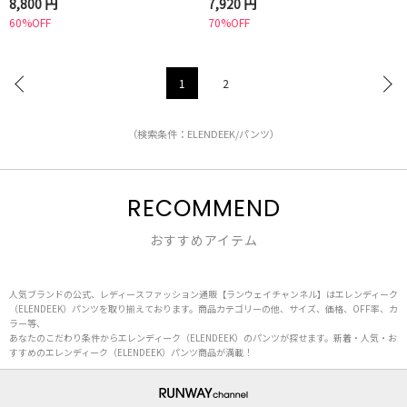
8,800 円
7,920 円
60%OFF
70%OFF
1
2
（検索条件：ELENDEEK/パンツ）
RECOMMEND
おすすめアイテム
人気ブランドの公式、レディースファッション通販【ランウェイチャンネル】はエレンディーク
（ELENDEEK）パンツを取り揃えております。商品カテゴリーの他、サイズ、価格、OFF率、カ
ラー等、
あなたのこだわり条件からエレンディーク（ELENDEEK）のパンツが探せます。新着・人気・お
すすめのエレンディーク（ELENDEEK）パンツ商品が満載！