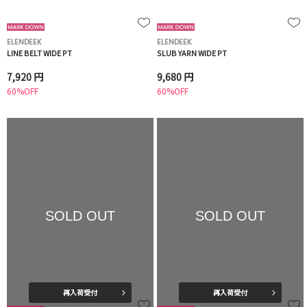
ELENDEEK
ELENDEEK
LINE BELT WIDE PT
SLUB YARN WIDE PT
7,920 円
9,680 円
60%OFF
60%OFF
SOLD OUT
SOLD OUT
再入荷受付
再入荷受付