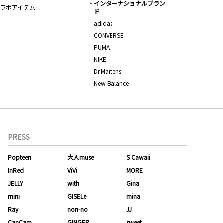
インターナショナルブラン
ラボアイテム
ド
adidas
CONVERSE
PUMA
NIKE
Dr.Martens
New Balance
PRESS
Popteen
大人muse
S Cawaii
InRed
ViVi
MORE
JELLY
with
Gina
mini
GISELe
mina
Ray
non-no
JJ
CanCam
GINGER
sweet