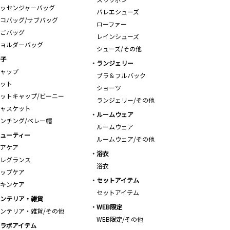
ッセンジャーバッグ
バレエシューズ
コバッグ/サブバッグ
ローファー
ごバッグ
レインシューズ
ョルダーバッグ
シューズ/その他
子
ランジェリー
ャップ
ブラ＆フルバック
ット
ショーツ
ットキャップ/ビーニー
ランジェリー/その他
ャスケット
ルームウェア
ンチング/ベレー帽
ルームウェア
ューティー
ルームウェア/その他
アケア
浴衣
レグランス
浴衣
ップケア
セットアイテム
キンケア
セットアイテム
ンテリア・雑貨
WEB限定
ンテリア・雑貨/その他
WEB限定/その他
ラボアイテム