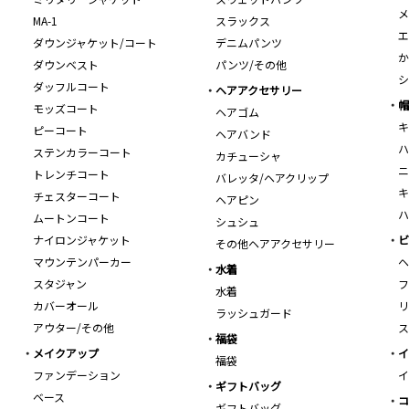
メ
MA-1
スラックス
エ
ダウンジャケット/コート
デニムパンツ
か
ダウンベスト
パンツ/その他
シ
ダッフルコート
ヘアアクセサリー
帽
モッズコート
ヘアゴム
キ
ピーコート
ヘアバンド
ハ
ステンカラーコート
カチューシャ
ニ
トレンチコート
バレッタ/ヘアクリップ
キ
チェスターコート
ヘアピン
ハ
ムートンコート
シュシュ
ナイロンジャケット
ビ
その他ヘアアクセサリー
マウンテンパーカー
ヘ
水着
スタジャン
フ
水着
カバーオール
リ
ラッシュガード
アウター/その他
ス
福袋
メイクアップ
イ
福袋
ファンデーション
イ
ギフトバッグ
ベース
コ
ギフトバッグ