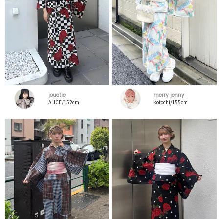
jouetie
merry jenny
ALICE/152cm
kotochi/155cm