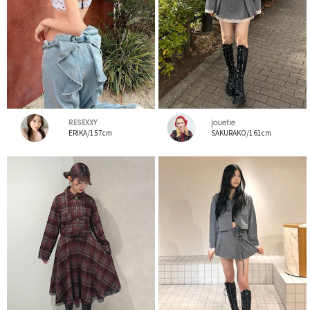
RESEXXY
jouetie
ERIKA/157cm
SAKURAKO/161cm