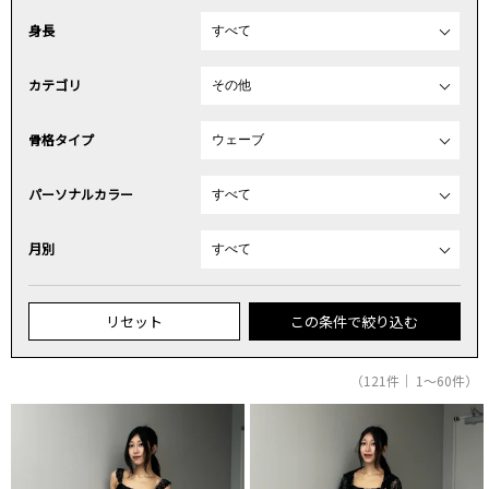
身長
カテゴリ
骨格タイプ
パーソナルカラー
月別
リセット
この条件で絞り込む
（121件｜ 1～60件）