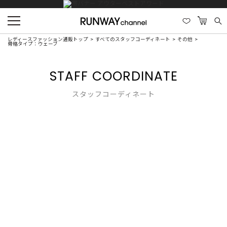
レディースファッション通販トップ
すべてのスタッフコーディネート
その他
骨格タイプ：ウェーブ
STAFF COORDINATE
スタッフコーディネート