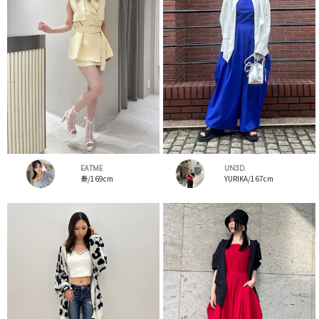
EATME
UN3D.
奏/169cm
YURIKA/167cm