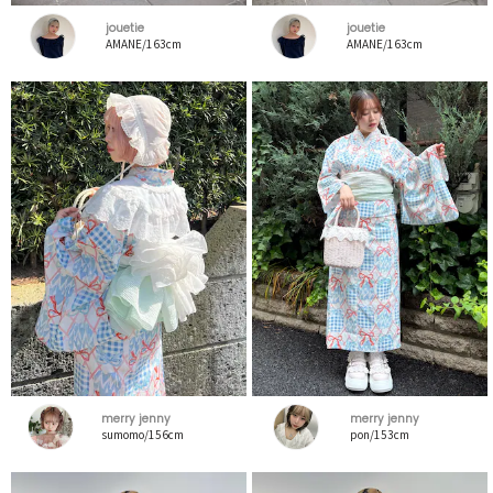
jouetie
jouetie
AMANE/163cm
AMANE/163cm
merry jenny
merry jenny
sumomo/156cm
pon/153cm