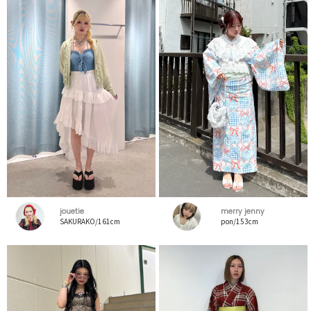
jouetie
merry jenny
SAKURAKO/161cm
pon/153cm