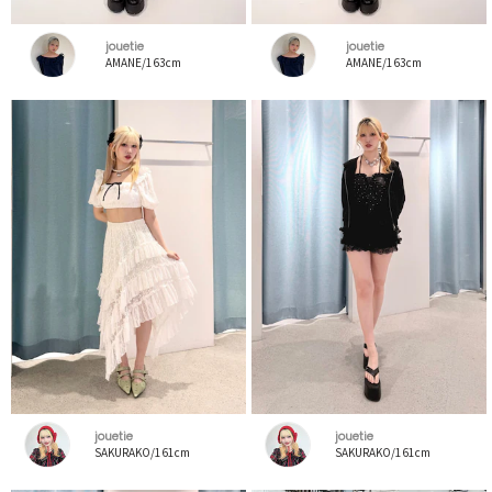
jouetie
jouetie
AMANE/163cm
AMANE/163cm
jouetie
jouetie
SAKURAKO/161cm
SAKURAKO/161cm