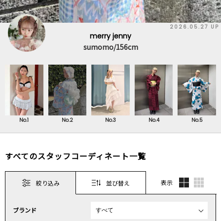
2026.05.27 UP
merry jenny
sumomo/156cm
No.1
No.2
No.3
No.4
No.5
すべてのスタッフコーディネート一覧
表示
絞り込み
並び替え
ブランド