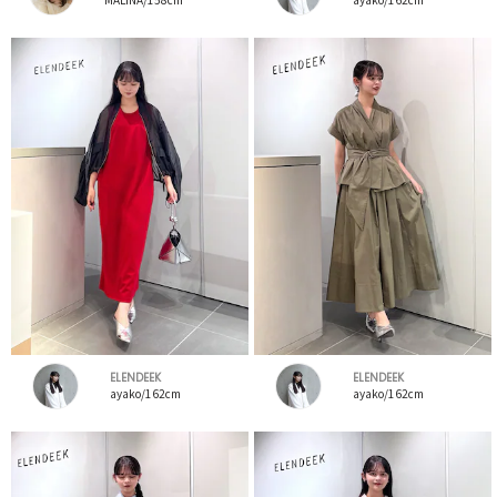
ELENDEEK
ELENDEEK
ayako/162cm
ayako/162cm