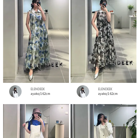
ELENDEEK
ELENDEEK
ayako/162cm
ayako/162cm