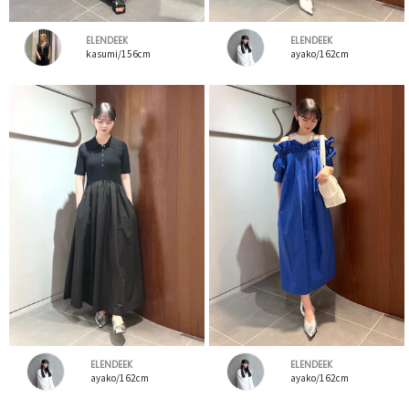
ELENDEEK
ELENDEEK
kasumi/156cm
ayako/162cm
ELENDEEK
ELENDEEK
ayako/162cm
ayako/162cm