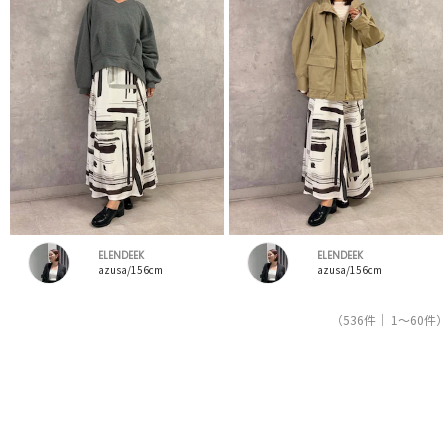
ELENDEEK
ELENDEEK
azusa/156cm
azusa/156cm
（536件｜ 1～60件）
1
2
3
4
5
人気ブランドの公式レディースファッション通販サイトRUNWAY channel【ランウェイチャンネ
ル】はエレンディーク（ELENDEEK）のスタッフコーデを紹介。新着、人気のアイテムを着こな