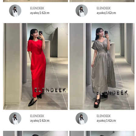
ELENDEEK
ELENDEEK
ayako/162cm
ayako/162cm
ELENDEEK
ELENDEEK
ayako/162cm
ayako/162cm