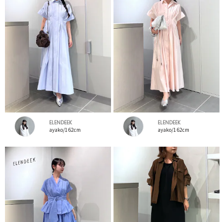
ELENDEEK
ELENDEEK
ayako/162cm
ayako/162cm