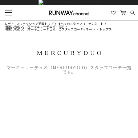
レディースファッション通販トップ
すべてのスタッフコーディネート
MERCURYDUO（マーキュリーデュオ）TOP
MERCURYDUO（マーキュリーデュオ）のスタッフコーディネート
トップス
マーキュリーデュオ（MERCURYDUO）スタッフコーデ一覧
です。