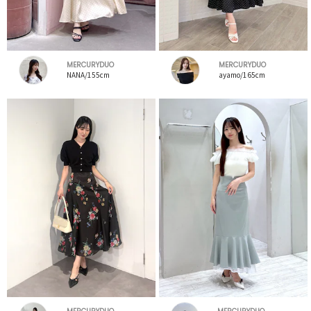
MERCURYDUO
MERCURYDUO
NANA/155cm
ayamo/165cm