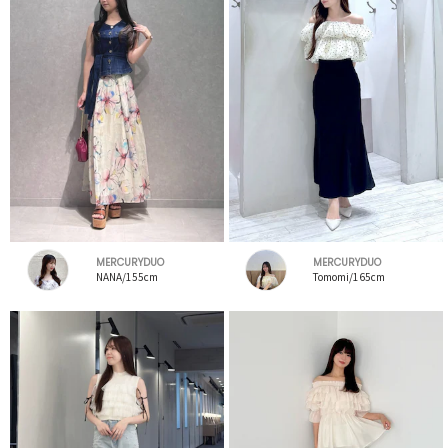
MERCURYDUO
MERCURYDUO
NANA/155cm
Tomomi/165cm