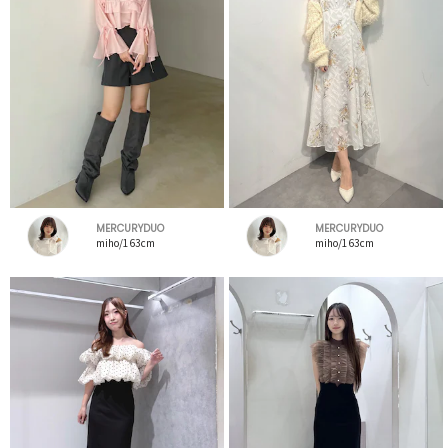
MERCURYDUO
MERCURYDUO
miho/163cm
miho/163cm