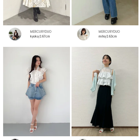
MERCURYDUO
MERCURYDUO
kyoka/167cm
miho/163cm