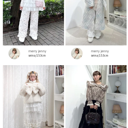
merry jenny
merry jenny
seina/153cm
seina/153cm