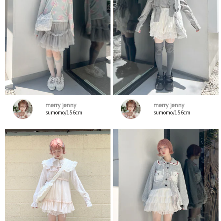
merry jenny
merry jenny
sumomo/156cm
sumomo/156cm