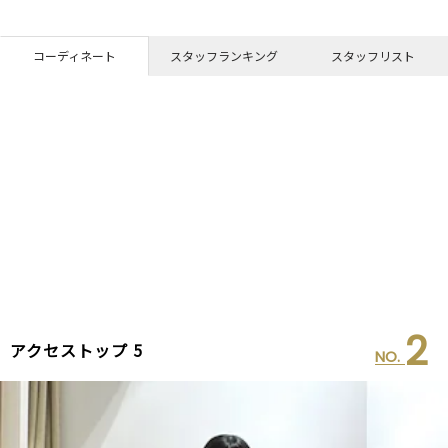
コーディネート
スタッフランキング
スタッフリスト
2
アクセストップ 5
NO.