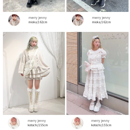
merry jenny
merry jenny
mioka/162cm
mioka/162cm
merry jenny
merry jenny
kotochi/155cm
kotochi/155cm