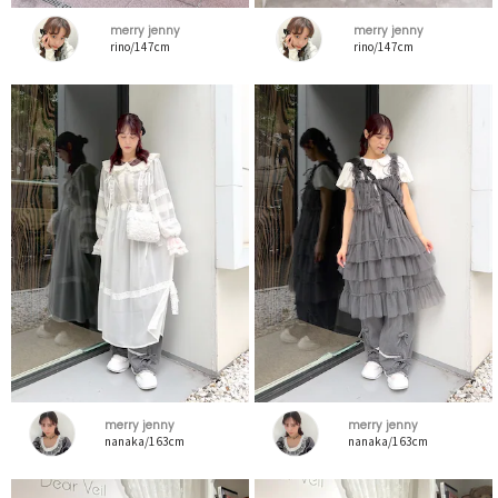
merry jenny
merry jenny
rino/147cm
rino/147cm
merry jenny
merry jenny
nanaka/163cm
nanaka/163cm