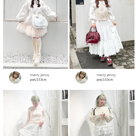
merry jenny
merry jenny
pon/153cm
pon/153cm