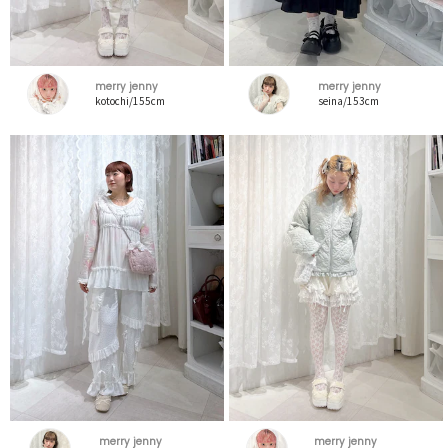
merry jenny
merry jenny
kotochi/155cm
seina/153cm
merry jenny
merry jenny