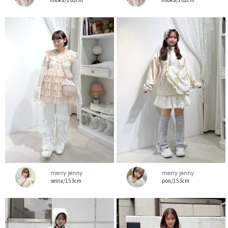
merry jenny
merry jenny
seina/153cm
pon/153cm