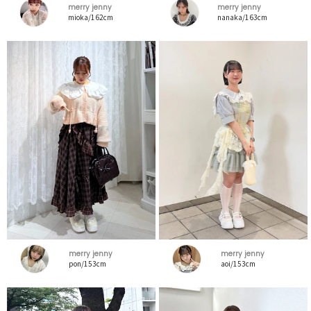
merry jenny
merry jenny
mioka/162cm
nanaka/163cm
merry jenny
merry jenny
pon/153cm
aoi/153cm