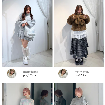
merry jenny
merry jenny
pon/153cm
pon/153cm