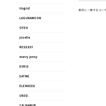
Ungrid
条件に一致するコー
LAGUNAMOON
GYDA
jouetie
RESEXXY
merry jenny
EVRIS
EATME
ELENDEEK
UN3D.
CALNAMUR