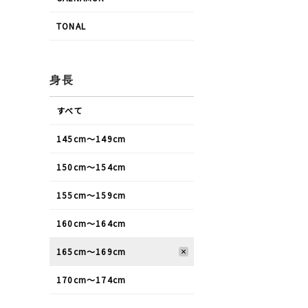
TONAL
身長
すべて
145cm〜149cm
150cm〜154cm
155cm〜159cm
160cm〜164cm
165cm〜169cm
170cm〜174cm