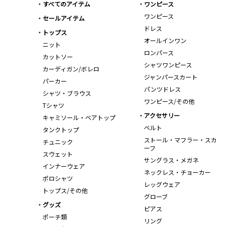
すべてのアイテム
ワンピース
ワンピース
セールアイテム
ドレス
トップス
オールインワン
ニット
ロンパース
カットソー
シャツワンピース
カーディガン/ボレロ
ジャンパースカート
パーカー
パンツドレス
シャツ・ブラウス
ワンピース/その他
Tシャツ
アクセサリー
キャミソール・ベアトップ
ベルト
タンクトップ
ストール・マフラー・スカ
チュニック
ーフ
スウェット
サングラス・メガネ
インナーウェア
ネックレス・チョーカー
ポロシャツ
レッグウェア
トップス/その他
グローブ
グッズ
ピアス
ポーチ類
リング