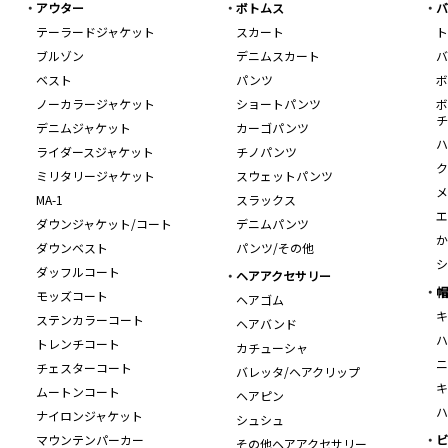
アウター
ボトムス
バ
テーラードジャケット
スカート
ト
ブルゾン
デニムスカート
バ
ベスト
パンツ
ボ
ノーカラージャケット
ショートパンツ
ボ
チ
デニムジャケット
カーゴパンツ
ハ
ライダースジャケット
チノパンツ
ク
ミリタリージャケット
スウェットパンツ
メ
MA-1
スラックス
エ
ダウンジャケット/コート
デニムパンツ
か
ダウンベスト
パンツ/その他
シ
ダッフルコート
ヘアアクセサリー
帽
モッズコート
ヘアゴム
キ
ステンカラーコート
ヘアバンド
ハ
トレンチコート
カチューシャ
ニ
チェスターコート
バレッタ/ヘアクリップ
キ
ムートンコート
ヘアピン
ハ
ナイロンジャケット
シュシュ
マウンテンパーカー
ビ
その他ヘアアクセサリー