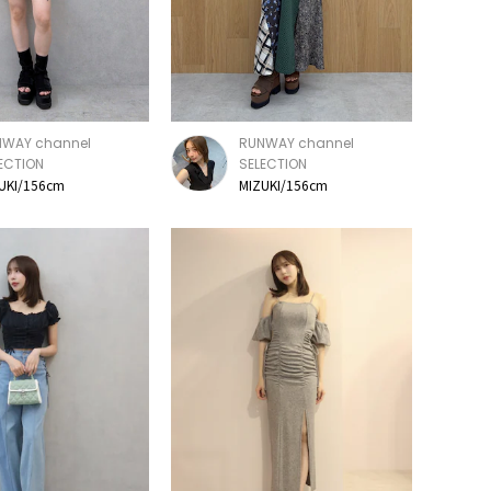
NWAY channel
RUNWAY channel
ECTION
SELECTION
UKI/156cm
MIZUKI/156cm