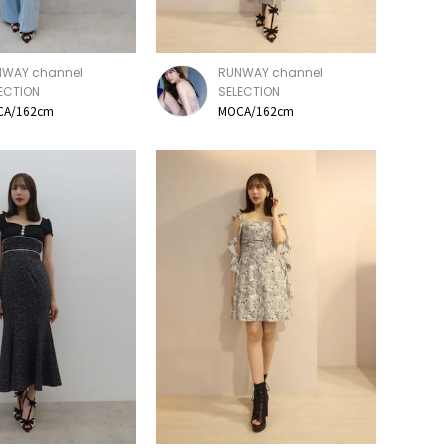
NWAY channel
RUNWAY channel
ECTION
SELECTION
CA/162cm
MOCA/162cm