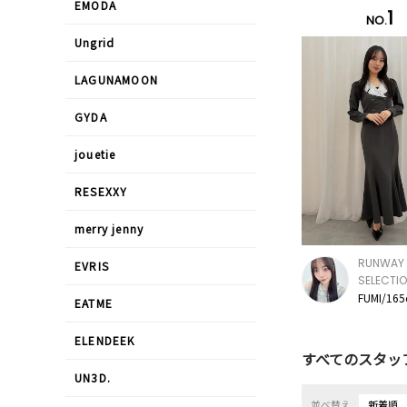
EMODA
1
NO.
Ungrid
LAGUNAMOON
GYDA
jouetie
RESEXXY
merry jenny
RUNWAY 
EVRIS
SELECTI
FUMI/16
EATME
ELENDEEK
すべてのスタッ
UN3D.
並べ替え
新着順