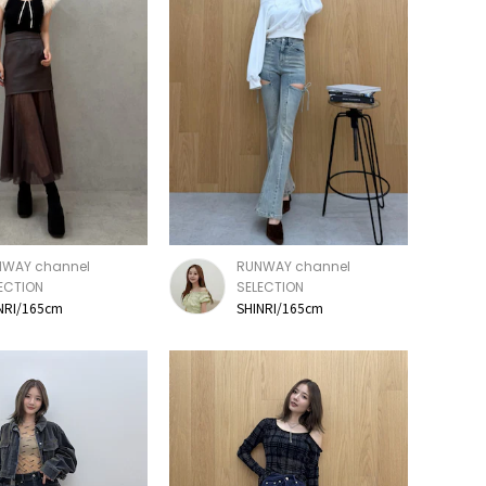
NWAY channel
RUNWAY channel
ECTION
SELECTION
NRI/165cm
SHINRI/165cm