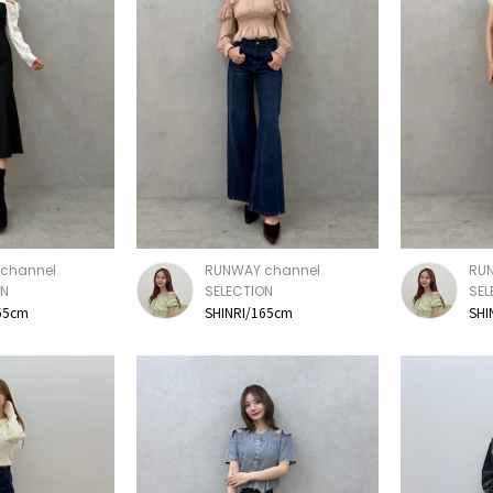
channel
RUNWAY channel
RU
ON
SELECTION
SEL
65cm
SHINRI/165cm
SHI