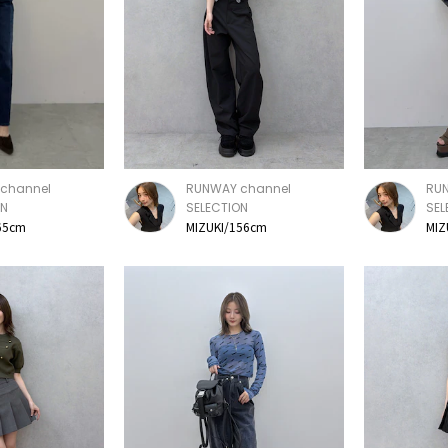
channel
RUNWAY channel
RU
ON
SELECTION
SEL
65cm
MIZUKI/156cm
MIZ