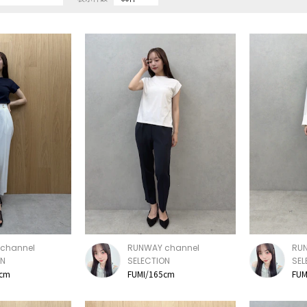
channel
RUNWAY channel
RU
ON
SELECTION
SEL
5cm
FUMI/165cm
FUM