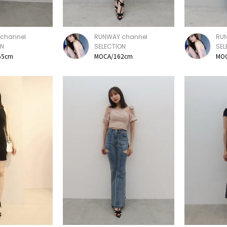
channel
RUNWAY channel
RU
ON
SELECTION
SEL
65cm
MOCA/162cm
MO