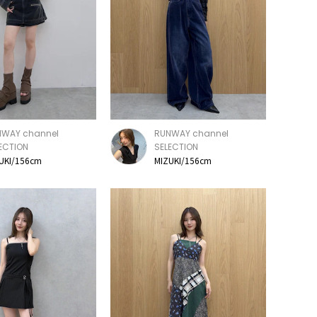
NWAY channel
RUNWAY channel
ECTION
SELECTION
UKI/156cm
MIZUKI/156cm