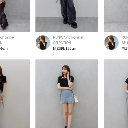
channel
RUNWAY channel
RU
ON
SELECTION
SEL
56cm
MIZUKI/156cm
MIZ