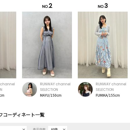
2
3
NO.
NO.
channel
RUNWAY channel
RUNWAY channel
ON
SELECTION
SELECTION
5cm
MAYU/150cm
FUMIKA/155cm
フコーディネート一覧
表示件数
60件