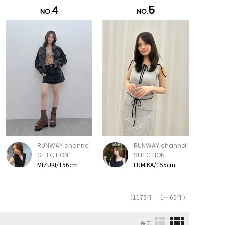
4
5
NO.
NO.
RUNWAY channel
RUNWAY channel
SELECTION
SELECTION
MIZUKI/156cm
FUMIKA/155cm
（1175件｜ 1～60件）
表示