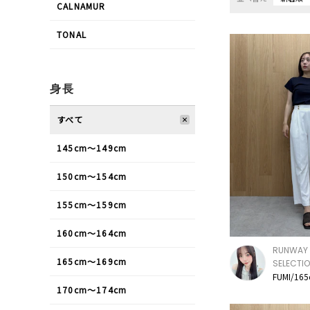
CALNAMUR
TONAL
身長
すべて
145cm〜149cm
150cm〜154cm
155cm〜159cm
160cm〜164cm
RUNWAY 
165cm〜169cm
SELECTI
FUMI/16
170cm〜174cm