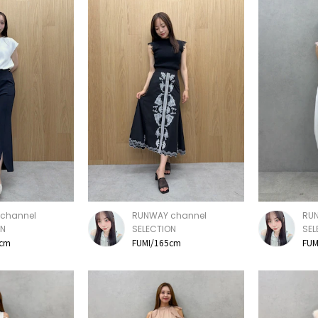
channel
RUNWAY channel
RU
ON
SELECTION
SEL
5cm
FUMI/165cm
FUM