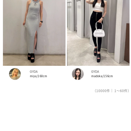
GYDA
GYDA
miyu/160cm
madoka/156cm
（10000件｜ 1～60件）
1
2
3
4
5
人気ブランドの公式レディースファッション通販サイトRUNWAY channel【ランウェイチャンネ
ル】はジェイダ（GYDA）のスタッフコーデを紹介。新着、人気のアイテムを着こなすためのア
イディア満載！ジェイダ（GYDA）コーデの参考にしてください。スタッフランキングも必見。