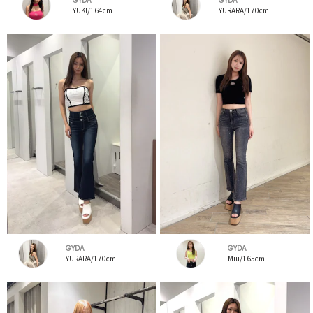
GYDA
GYDA
YUKI/164cm
YURARA/170cm
GYDA
GYDA
YURARA/170cm
Miu/165cm