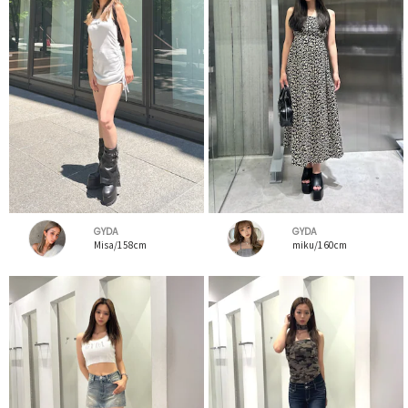
GYDA
GYDA
Misa/158cm
miku/160cm