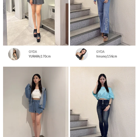
GYDA
GYDA
YURARA/170cm
hinano/156cm