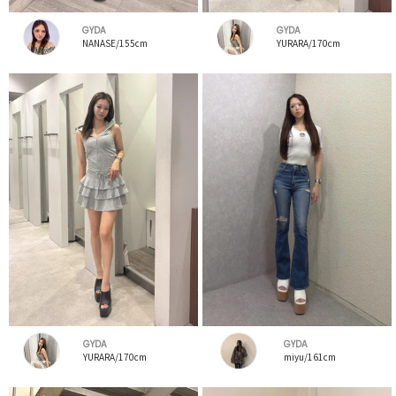
GYDA
GYDA
NANASE/155cm
YURARA/170cm
GYDA
GYDA
YURARA/170cm
miyu/161cm