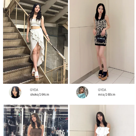
GYDA
GYDA
shoko/164cm
miia/160cm