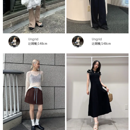
Ungrid
Ungrid
辻岡雅/148cm
辻岡雅/148cm