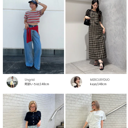
Ungrid
MERCURYDUO
阿部いろは/148cm
kayo/148cm