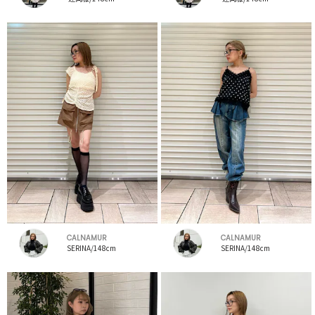
CALNAMUR
CALNAMUR
SERINA/148cm
SERINA/148cm