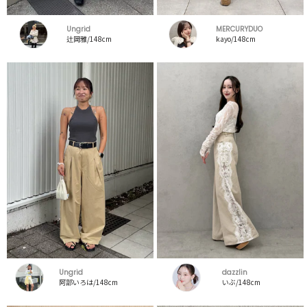
Ungrid
MERCURYDUO
辻岡雅/148cm
kayo/148cm
Ungrid
dazzlin
阿部いろは/148cm
いぶ/148cm