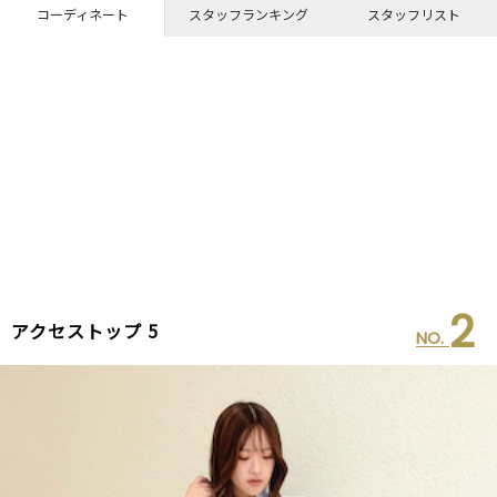
コーディネート
スタッフランキング
スタッフリスト
2
アクセストップ 5
NO.