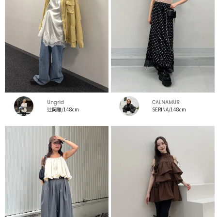
Ungrid
CALNAMUR
辻岡雅/148cm
SERINA/148cm