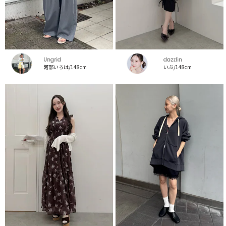
Ungrid
dazzlin
阿部いろは/148cm
いぶ/148cm