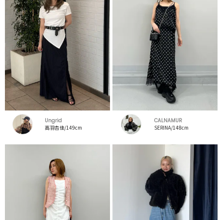
Ungrid
CALNAMUR
高羽杏佳/149cm
SERINA/148cm