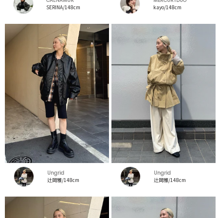
CALNAMUR
MERCURYDUO
SERINA/148cm
kayo/148cm
Ungrid
Ungrid
辻岡雅/148cm
辻岡雅/148cm