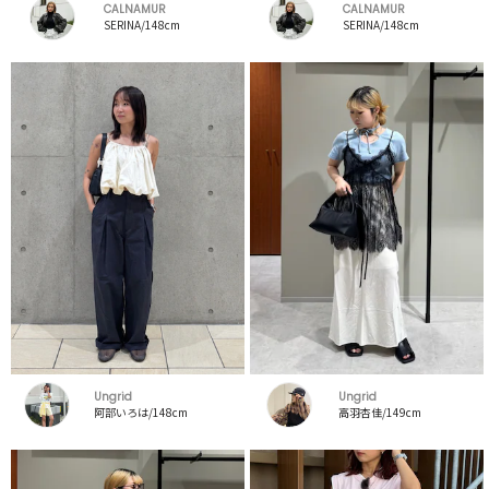
CALNAMUR
CALNAMUR
SERINA/148cm
SERINA/148cm
Ungrid
Ungrid
阿部いろは/148cm
高羽杏佳/149cm