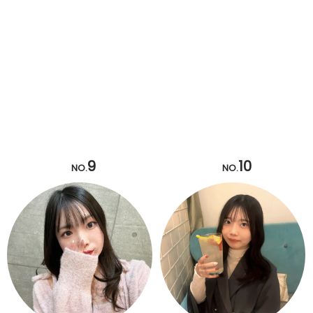
9
10
NO.
NO.