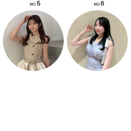
5
6
NO.
NO.