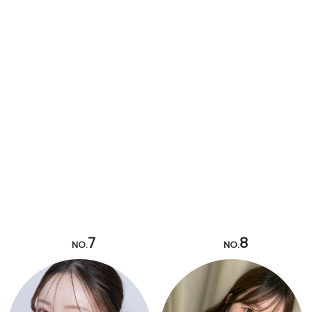
7
8
NO.
NO.