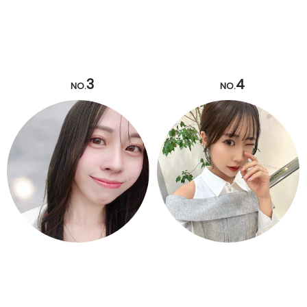
3
4
NO.
NO.