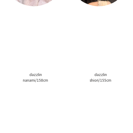
dazzlin
dazzlin
nanami/158cm
shiori/155cm