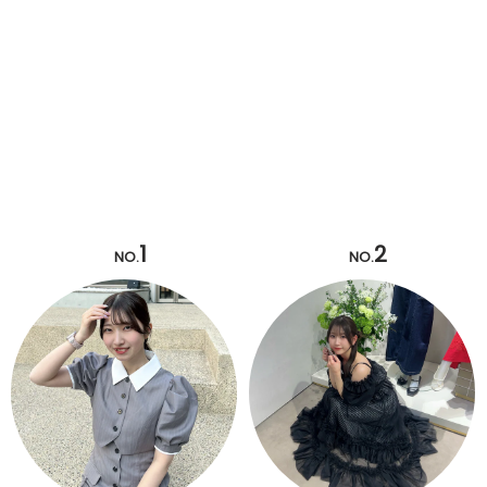
1
2
NO.
NO.