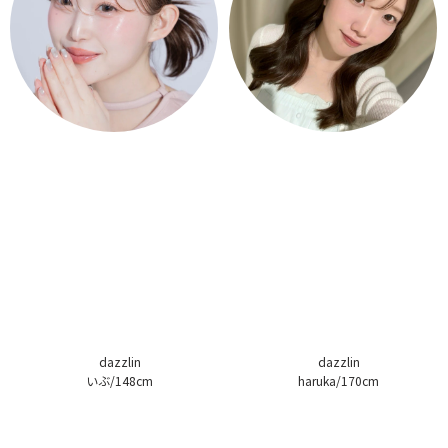
dazzlin
dazzlin
いぶ/148cm
haruka/170cm