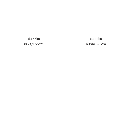
dazzlin
dazzlin
reika/155cm
yuna/161cm