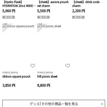
【Hydro Flask】
【cheek】aurora pouch
【cheek】drink code
HYDRATION 20oz WIDE
set charm
charm
MOUTH
5,060 円
5,500 円
2,200 円
19
20
merry jenny
merry jenny
ribbon square pouch
frill picnic sheet
3,850 円
8,800 円
グッズ/その他
の商品一覧を見る