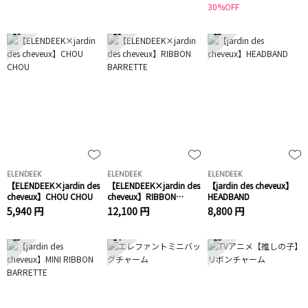
30%OFF
10
11
12
ELENDEEK
ELENDEEK
ELENDEEK
【ELENDEEK×jardin des
【ELENDEEK×jardin des
【jardin des cheveux】
cheveux】CHOU CHOU
cheveux】RIBBON
HEADBAND
BARRETTE
5,940 円
12,100 円
8,800 円
13
14
15