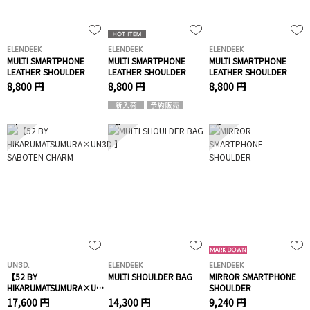
ELENDEEK
ELENDEEK
ELENDEEK
MULTI SMARTPHONE
MULTI SMARTPHONE
MULTI SMARTPHONE
LEATHER SHOULDER
LEATHER SHOULDER
LEATHER SHOULDER
8,800 円
8,800 円
8,800 円
7
8
9
UN3D.
ELENDEEK
ELENDEEK
【52 BY
MULTI SHOULDER BAG
MIRROR SMARTPHONE
HIKARUMATSUMURA×UN3D.】
SHOULDER
SABOTEN CHARM
17,600 円
14,300 円
9,240 円