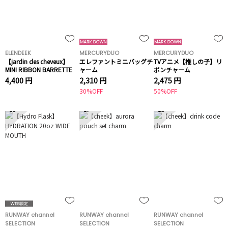
ELENDEEK
MERCURYDUO
MERCURYDUO
【jardin des cheveux】
エレファントミニバッグチ
TVアニメ【推しの子】リ
MINI RIBBON BARRETTE
ャーム
ボンチャーム
4,400 円
2,310 円
2,475 円
30%OFF
50%OFF
16
17
18
RUNWAY channel
RUNWAY channel
RUNWAY channel
SELECTION
SELECTION
SELECTION