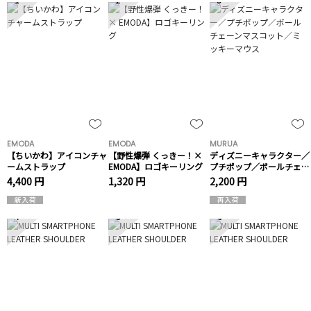
EMODA
EMODA
MURUA
【ちいかわ】アイコンチャ
【野性爆弾 くっきー！×
ディズニーキャラクター／
ームストラップ
EMODA】ロゴキーリング
プチポップ／ボールチェー
ンマスコット／ミッキーマ
4,400 円
1,320 円
2,200 円
ウス
4
5
6