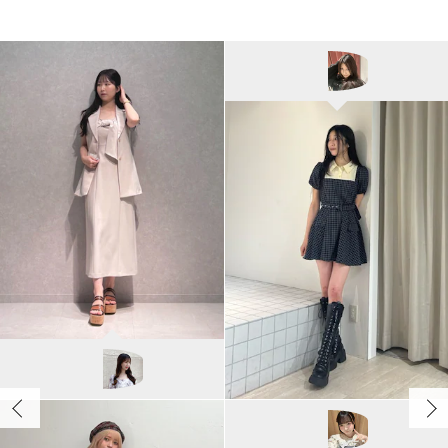
jouetie
HONOKA/157cm
MERCURYDUO
NANA/155cm
jouetie
SAKURAKO/161cm