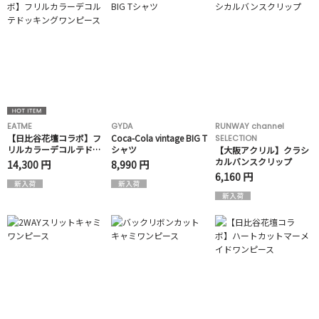
EATME
GYDA
RUNWAY channel
【日比谷花壇コラボ】フ
Coca-Cola vintage BIG T
SELECTION
リルカラーデコルテドッ
シャツ
【大阪アクリル】クラシ
キングワンピース
カルバンスクリップ
14,300 円
8,990 円
6,160 円