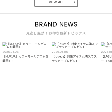
VIEW ALL
BRAND NEWS
見逃し厳禁！お得な最新トピックス
2026.08.06
2026.08.06
2026.0
【MURUA】カラーモールデニムを
【jouetie】対象アイテム購入でス
【LAG
着回し！
テッカープレゼント！
ー BR