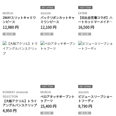
MURUA
dazzlin
EATME
2WAYスリットキャミワ
バックリボンカットキャ
【日比谷花壇コラボ】ハ
ンピース
ミワンピース
ートカットマーメイドワ
ンピース
12,980 円
12,100 円
16,500 円
RUNWAY channel
MURUA
dazzlin
ベロアタッチオープント
ビジュースリーブショー
SELECTION
ゥブーツ
トフーディ
【大阪アクリル】トライ
アングルバンスクリップ
15,400 円
9,790 円
4,950 円