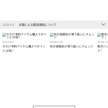
2026.8.6
台風による配送遅延について
2026.8.7
2026.7.30
2026.7.
今だけ予約アイテム購入でポイン
秋の雰囲気が漂う装いにチェンジ
新作バ
ト20倍！
ク！