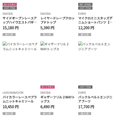
EMODA
EMODA
EVRIS
サイドオープンレースア
レイヤードレープクロッ
マイクロミニスタッズデ
ップハイウエストパギン
プドトップ
ニムショートパンツ【セ
ス
ットアップ着用可能】
15,180 円
5,390 円
12,200 円
LAGUNAMOON
EMODA
EVRIS
バイカラーレースペプラ
ギャザーフリル２WAYト
バックルベルトエンジニ
ムニットキャミソール
ップス
アブーツ
10,450 円
6,490 円
17,700 円