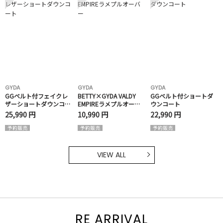
GYDA
GYDA
GYDA
GGベルト付フェイクレ
BETTY×GYDA VALDY
GGベルト付ショートダ
ザーショートダウンコー
EMPIREラメプルオーバ
ウンコート
ト
ー
25,990 円
10,990 円
22,990 円
VIEW ALL
RE ARRIVAL