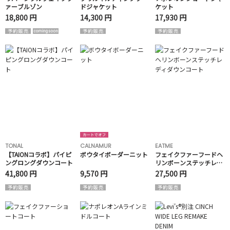
ァーブルゾン
ドジャケット
ケット
18,800 円
14,300 円
17,930 円
TONAL
CALNAMUR
EATME
【TAIONコラボ】パイピ
ボウタイボーダーニット
フェイクファーフードヘ
ングロングダウンコート
リンボーンステッチレデ
ィダウンコート
41,800 円
9,570 円
27,500 円