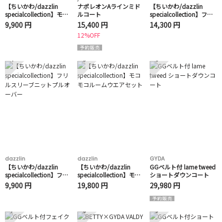
【ちいかわ/dazzlin
ナポレオンAラインミド
【ちいかわ/dazzlin
specialcollection】モコ
ルコート
specialcollection】フラ
モコフリルバッグ
ワーパターンワンピース
9,900 円
15,400 円
14,300 円
12%OFF
4
5
6
dazzlin
dazzlin
GYDA
【ちいかわ/dazzlin
【ちいかわ/dazzlin
GGベルト付 lame tweed
specialcollection】フリ
specialcollection】モコ
ショートダウンコート
ルスリーブニットプルオ
モコルームウエアセット
9,900 円
19,800 円
29,980 円
ーバー
7
8
9