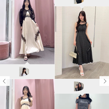
ユカ/155cm
MERCURYDUO
NANA/155cm
TONAL
AYU/158cm