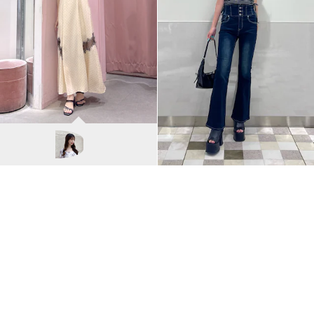
MERCURYDUO
NANA/155cm
VIEW ALL
RUNWAY channel LIVE!
動画から探す