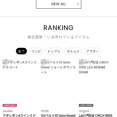
VIEW ALL
RANKING
毎日更新！いま売れているアイテム
全て
ワンピ
トップス
ボトムス
アウター
1
2
3
jouetie
GYDA
Ungrid
ナポレオンAラインミド
GGベルト付 lame tweed
Levi's®別注 CINCH WIDE