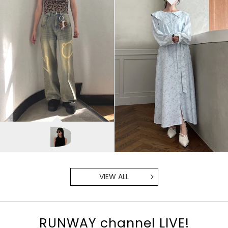
EMODA
内藤和香/169cm
VIEW ALL
RUNWAY channel LIVE!