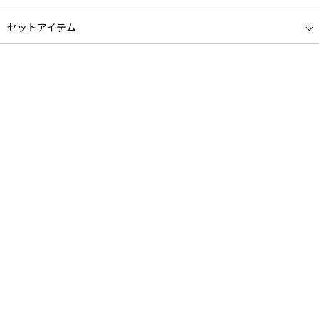
セットアイテム
福袋
メイクアップ
WEB限定
セットアップ
ギフトバッグ
コラボアイテム
インターナショナルブランド
ニューライン