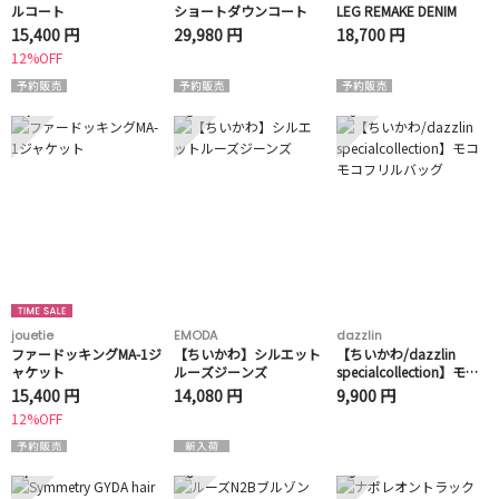
ルコート
ショートダウンコート
LEG REMAKE DENIM
15,400 円
29,980 円
18,700 円
12%OFF
4
5
6
jouetie
EMODA
dazzlin
ファードッキングMA-1ジ
【ちいかわ】シルエット
【ちいかわ/dazzlin
ャケット
ルーズジーンズ
specialcollection】モコ
モコフリルバッグ
15,400 円
14,080 円
9,900 円
12%OFF
7
8
9