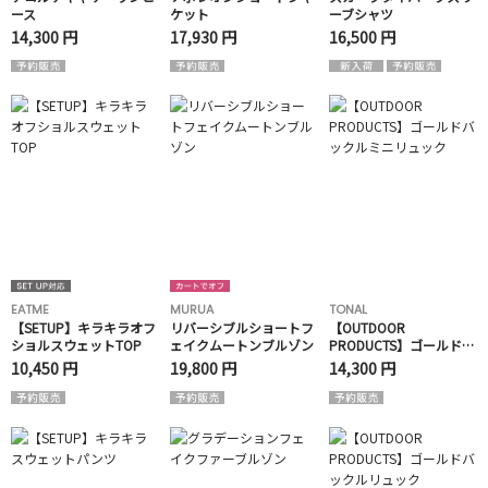
ース
ケット
ーブシャツ
14,300 円
17,930 円
16,500 円
EATME
MURUA
TONAL
【SETUP】キラキラオフ
リバーシブルショートフ
【OUTDOOR
ショルスウェットTOP
ェイクムートンブルゾン
PRODUCTS】ゴールドバ
ックルミニリュック
10,450 円
19,800 円
14,300 円