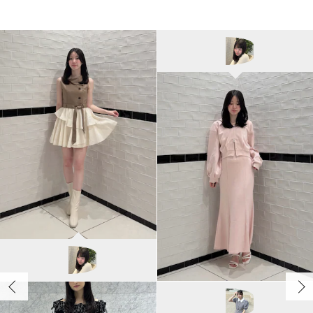
EMODA
与口令央奈/160cm
dazzlin
momo/159cm
EMODA
ユカ/155cm