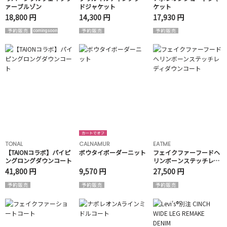
ァーブルゾン
ドジャケット
ケット
18,800 円
14,300 円
17,930 円
TONAL
CALNAMUR
EATME
【TAIONコラボ】パイピ
ボウタイボーダーニット
フェイクファーフードヘ
ングロングダウンコート
リンボーンステッチレデ
ィダウンコート
41,800 円
9,570 円
27,500 円