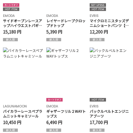
EMODA
EMODA
EVRIS
サイドオープンレースア
レイヤードレープクロッ
マイクロミニスタッズデ
ップハイウエストパギン
プドトップ
ニムショートパンツ【セ
ス
ットアップ着用可能】
15,180 円
5,390 円
12,200 円
LAGUNAMOON
EMODA
EVRIS
バイカラーレースペプラ
ギャザーフリル２WAYト
バックルベルトエンジニ
ムニットキャミソール
ップス
アブーツ
10,450 円
6,490 円
17,700 円