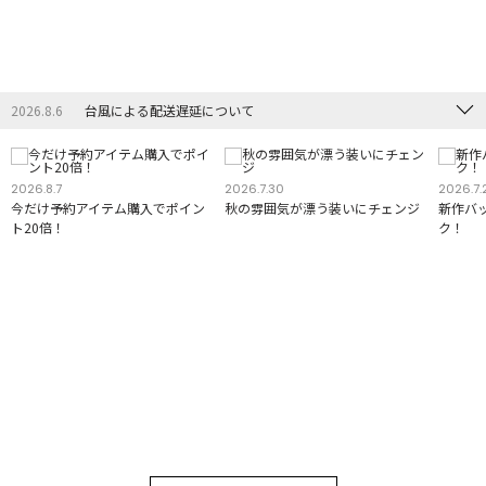
2026.8.6
台風による配送遅延について
2026.8.7
2026.7.30
2026.7.
今だけ予約アイテム購入でポイン
秋の雰囲気が漂う装いにチェンジ
新作バ
ト20倍！
ク！