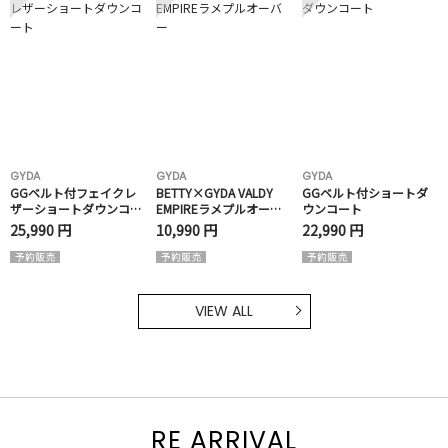
GYDA
GYDA
GYDA
GGベルト付フェイクレ
BETTY×GYDA VALDY
GGベルト付ショートダ
ザーショートダウンコー
EMPIREラメプルオーバ
ウンコート
ト
ー
25,990 円
10,990 円
22,990 円
VIEW ALL
RE ARRIVAL