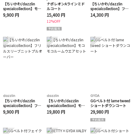
【ちいかわ/dazzlin
ナポレオンAラインミド
【ちいかわ/dazzlin
specialcollection】モコ
ルコート
specialcollection】フラ
モコフリルバッグ
ワーパターンワンピース
9,900 円
15,400 円
14,300 円
12%OFF
4
5
6
dazzlin
dazzlin
GYDA
【ちいかわ/dazzlin
【ちいかわ/dazzlin
GGベルト付 lame tweed
specialcollection】フリ
specialcollection】モコ
ショートダウンコート
ルスリーブニットプルオ
モコルームウエアセット
9,900 円
19,800 円
29,980 円
ーバー
7
8
9