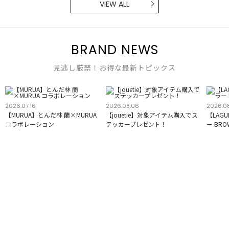
VIEW ALL
BRAND NEWS
見逃し厳禁！お得な最新トピックス
2026.07.16
2026.08.06
2026.0
【MURUA】とんだ林 蘭×MURUA
【jouetie】対象アイテム購入でス
【LAG
コラボレーション
テッカープレゼント！
ー BR