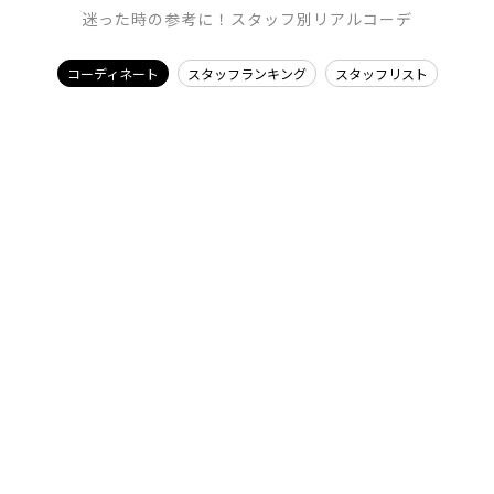
迷った時の参考に！スタッフ別リアルコーデ
コーディネート
スタッフランキング
スタッフリスト
EMODA
Ungrid
内藤和香/169cm
石丸春佳/165cm
dazzlin
Ungrid