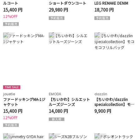
ルコート
ショートダウンコート
LEG REMAKE DENIM
15,400 円
29,980 円
18,700 円
12%OFF
4
5
6
jouetie
EMODA
dazzlin
ファードッキングMA-1ジ
【ちいかわ】シルエット
【ちいかわ/dazzlin
ャケット
ルーズジーンズ
specialcollection】モコ
モコフリルバッグ
15,400 円
14,080 円
9,900 円
12%OFF
7
8
9