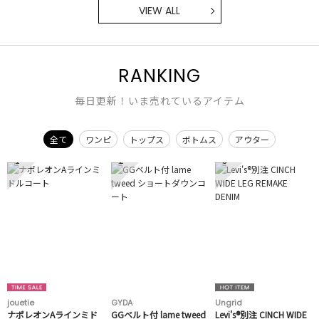
VIEW ALL
RANKING
毎日更新！いま売れているアイテム
全て
ワンピ
トップス
ボトムス
アウター
1
2
3
jouetie
GYDA
Ungrid
ナポレオンAラインミド
GGベルト付 lame tweed
Levi's®別注 CINCH WIDE