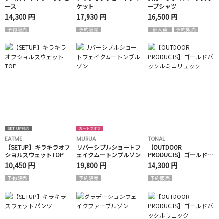
ース
ケット
ーブシャツ
14,300 円
17,930 円
16,500 円
EATME
MURUA
TONAL
【SETUP】キラキラオフ
リバーシブルショートフ
【OUTDOOR
ショルスウェットTOP
ェイクムートンブルゾン
PRODUCTS】ゴールドバ
ックルミニリュック
10,450 円
19,800 円
14,300 円