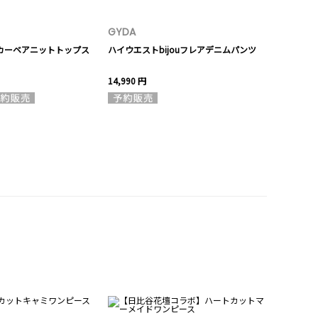
GYDA
GYDA
ョーカーベアニットトップス
ハイウエストbijouフレアデニムパンツ
GG bijou 
14,990 円
8,990 円