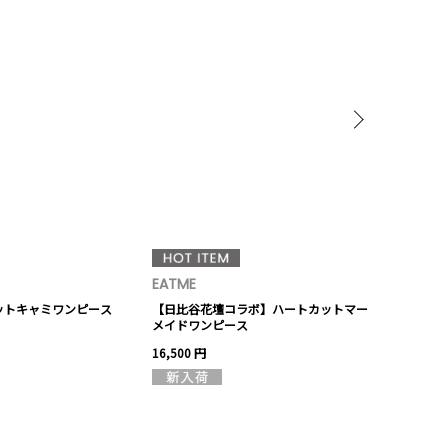
EATME
RUNWAY c
ットキャミワンピース
【日比谷花壇コラボ】ハートカットマー
【大阪アクリ
メイドワンピース
クリップ
16,500 円
4,950 円