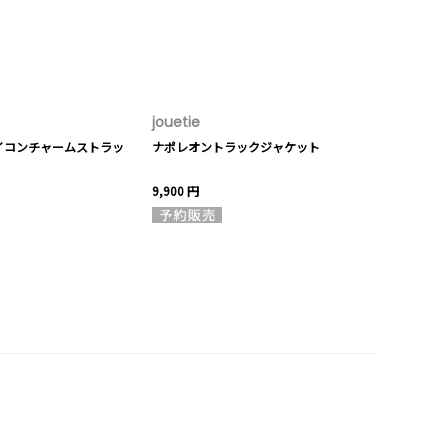
jouetie
イコンチャームストラッ
ナポレオントラックジャケット
9,900 円