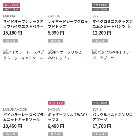
EMODA
EMODA
EVRIS
サイドオープンレースア
レイヤードレープクロッ
マイクロミニスタッズデ
ップハイウエストパギン
プドトップ
ニムショートパンツ【セ
ス
ットアップ着用可能】
15,180 円
5,390 円
12,200 円
LAGUNAMOON
EMODA
EVRIS
バイカラーレースペプラ
ギャザーフリル２WAYト
バックルベルトエンジニ
ムニットキャミソール
ップス
アブーツ
10,450 円
6,490 円
17,700 円