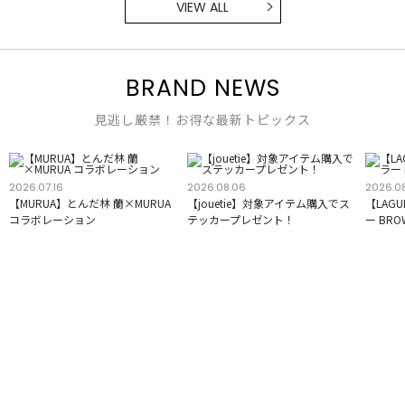
VIEW ALL
BRAND NEWS
見逃し厳禁！お得な最新トピックス
2026.07.16
2026.08.06
2026.0
【MURUA】とんだ林 蘭×MURUA
【jouetie】対象アイテム購入でス
【LAG
コラボレーション
テッカープレゼント！
ー BR