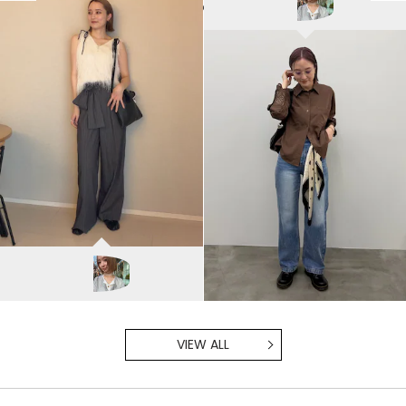
60cm
NANAMI NAKAMURA/160cm
LAGUNAMOON
藤井/167cm
VIEW ALL