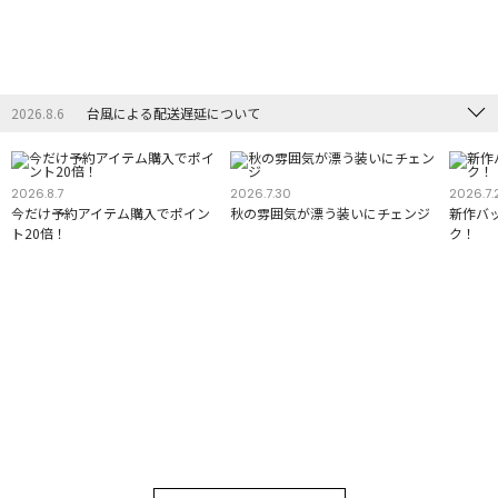
2026.8.6
台風による配送遅延について
2026.8.7
2026.7.30
2026.7.
今だけ予約アイテム購入でポイン
秋の雰囲気が漂う装いにチェンジ
新作バ
ト20倍！
ク！