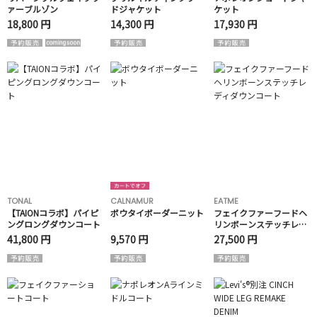
ァーブルゾン
ドジャケット
ケット
18,800 円
14,300 円
17,930 円
TONAL
CALNAMUR
EATME
【TAIONコラボ】パイピ
ボウタイボーダーニット
フェイクファーフードヘ
ングロングダウンコート
リンボーンステッチレデ
ィダウンコート
41,800 円
9,570 円
27,500 円