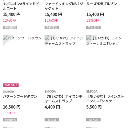
ナポレオンAラインミド
ファードッキングMA-1ジ
ルーズN2Bブルゾン
ルコート
ャケット
15,400 円
15,400 円
15,400 円
12%OFF
12%OFF
12%OFF
4
5
6
jouetie
EMODA
EMODA
パターンフードダウン
【ちいかわ】アイコンチ
【ちいかわ】ラインスト
ャームストラップ
ーンミニTシャツ
16,500 円
4,400 円
5,500 円
11%OFF
7
8
9