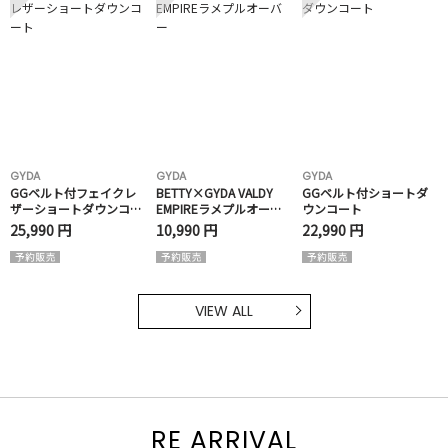
GYDA
GYDA
GYDA
GGベルト付フェイクレ
BETTY×GYDA VALDY
GGベルト付ショートダ
ザーショートダウンコー
EMPIREラメプルオーバ
ウンコート
ト
ー
25,990 円
10,990 円
22,990 円
VIEW ALL
RE ARRIVAL