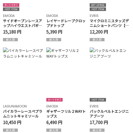
EMODA
EMODA
EVRIS
サイドオープンレースア
レイヤードレープクロッ
マイクロミニスタッズデ
ップハイウエストパギン
プドトップ
ニムショートパンツ【セ
ス
ットアップ着用可能】
15,180 円
5,390 円
12,200 円
LAGUNAMOON
EMODA
EVRIS
バイカラーレースペプラ
ギャザーフリル２WAYト
バックルベルトエンジニ
ムニットキャミソール
ップス
アブーツ
10,450 円
6,490 円
17,700 円