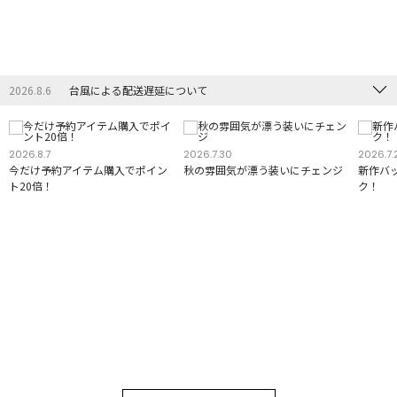
2026.8.6
台風による配送遅延について
2026.8.7
2026.7.30
2026.7.
今だけ予約アイテム購入でポイン
秋の雰囲気が漂う装いにチェンジ
新作バ
ト20倍！
ク！