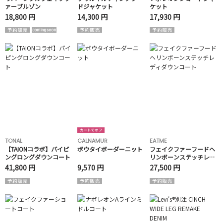
ァーブルゾン
ドジャケット
ケット
18,800 円
14,300 円
17,930 円
TONAL
CALNAMUR
EATME
【TAIONコラボ】パイピ
ボウタイボーダーニット
フェイクファーフードヘ
ングロングダウンコート
リンボーンステッチレデ
ィダウンコート
41,800 円
9,570 円
27,500 円