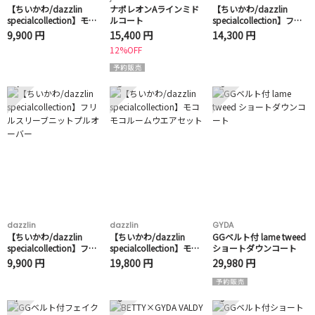
【ちいかわ/dazzlin
ナポレオンAラインミド
【ちいかわ/dazzlin
specialcollection】モコ
ルコート
specialcollection】フラ
モコフリルバッグ
ワーパターンワンピース
9,900 円
15,400 円
14,300 円
12%OFF
4
5
6
dazzlin
dazzlin
GYDA
【ちいかわ/dazzlin
【ちいかわ/dazzlin
GGベルト付 lame tweed
specialcollection】フリ
specialcollection】モコ
ショートダウンコート
ルスリーブニットプルオ
モコルームウエアセット
9,900 円
19,800 円
29,980 円
ーバー
7
8
9