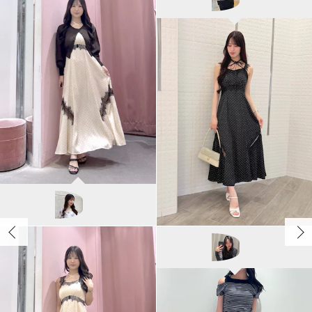
ユカ/155cm
MERCURYDUO
NANA/155cm
TONAL
AYU/158cm