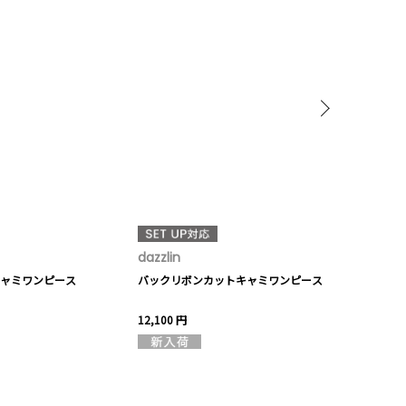
dazzlin
EATME
キャミワンピース
バックリボンカットキャミワンピース
【日比谷花壇
メイドワンピ
12,100 円
16,500 円