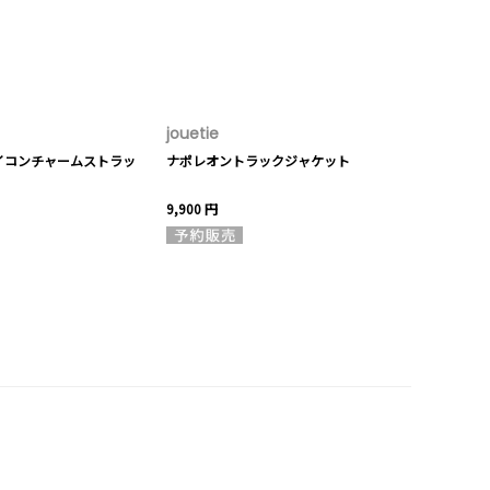
jouetie
イコンチャームストラッ
ナポレオントラックジャケット
9,900 円