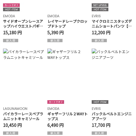
EMODA
EMODA
EVRIS
サイドオープンレースア
レイヤードレープクロッ
マイクロミニスタッズデ
ップハイウエストパギン
プドトップ
ニムショートパンツ【セ
ス
ットアップ着用可能】
15,180 円
5,390 円
12,200 円
LAGUNAMOON
EMODA
EVRIS
バイカラーレースペプラ
ギャザーフリル２WAYト
バックルベルトエンジニ
ムニットキャミソール
ップス
アブーツ
10,450 円
6,490 円
17,700 円