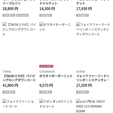
ァーブルゾン
ドジャケット
ケット
18,800 円
14,300 円
17,930 円
TONAL
CALNAMUR
EATME
【TAIONコラボ】パイピ
ボウタイボーダーニット
フェイクファーフードヘ
ングロングダウンコート
リンボーンステッチレデ
ィダウンコート
41,800 円
9,570 円
27,500 円