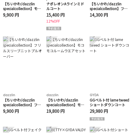
【ちいかわ/dazzlin
ナポレオンAラインミド
【ちいかわ/dazzlin
specialcollection】モコ
ルコート
specialcollection】フラ
モコフリルバッグ
ワーパターンワンピース
9,900 円
15,400 円
14,300 円
12%OFF
4
5
6
dazzlin
dazzlin
GYDA
【ちいかわ/dazzlin
【ちいかわ/dazzlin
GGベルト付 lame tweed
specialcollection】フリ
specialcollection】モコ
ショートダウンコート
ルスリーブニットプルオ
モコルームウエアセット
9,900 円
19,800 円
29,980 円
ーバー
7
8
9