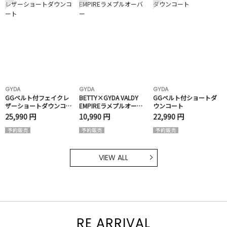
GYDA
GYDA
GYDA
GGベルト付フェイクレ
BETTY×GYDA VALDY
GGベルト付ショートダ
ザーショートダウンコー
EMPIREラメプルオーバ
ウンコート
ト
ー
25,990 円
10,990 円
22,990 円
VIEW ALL
RE ARRIVAL