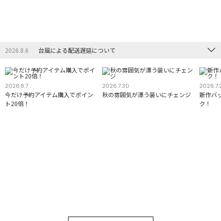
2026.8.6
台風による配送遅延について
2026.8.7
2026.7.30
2026.7.
今だけ予約アイテム購入でポイン
秋の雰囲気が漂う装いにチェンジ
新作バ
ト20倍！
ク！