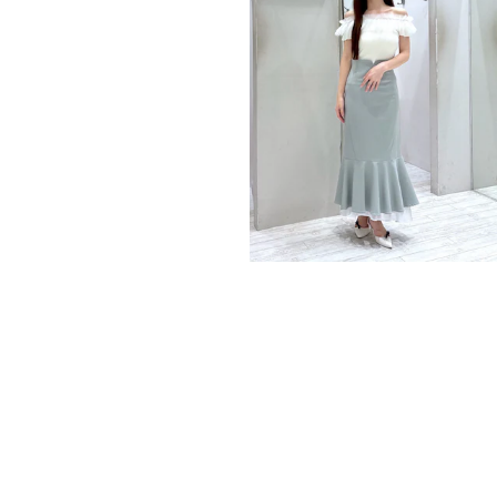
MERCURYDUO
Tomomi/165cm
VIEW ALL
RUNWAY channel LIVE!
動画から探す