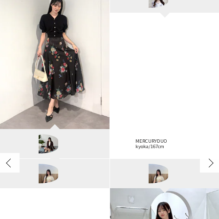
momo/159cm
MERCURYDUO
kyoka/167cm
dazzlin
kanna/157cm