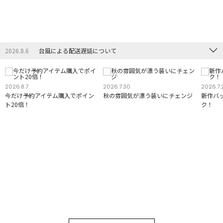
2026.8.6
台風による配送遅延について
2026.8.7
2026.7.30
2026.7.
今だけ予約アイテム購入でポイン
秋の雰囲気が漂う装いにチェンジ
新作バ
ト20倍！
ク！