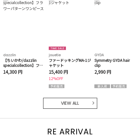
dazzlin
jouetie
GYDA
【ちいかわ/dazzlin
ファードッキングMA-1ジ
Symmetry GYDA hair
specialcollection】フラ
ャケット
clip
ワーパターンワンピース
14,300 円
15,400 円
2,990 円
12%OFF
VIEW ALL
RE ARRIVAL