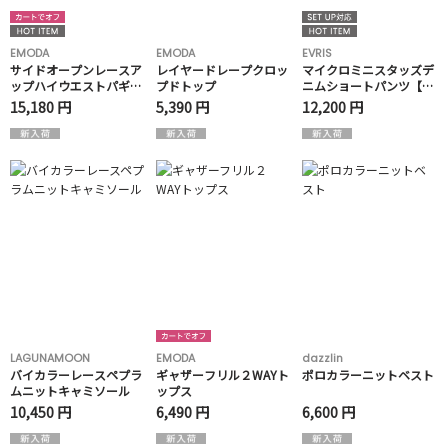
EMODA
EMODA
EVRIS
サイドオープンレースア
レイヤードレープクロッ
マイクロミニスタッズデ
ップハイウエストパギン
プドトップ
ニムショートパンツ【セ
ス
ットアップ着用可能】
15,180 円
5,390 円
12,200 円
LAGUNAMOON
EMODA
dazzlin
バイカラーレースペプラ
ギャザーフリル２WAYト
ポロカラーニットベスト
ムニットキャミソール
ップス
10,450 円
6,490 円
6,600 円