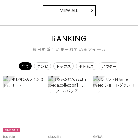
VIEW ALL
RANKING
毎日更新！いま売れているアイテム
全て
ワンピ
トップス
ボトムス
アウター
1
2
3
jouetie
dazzlin
GYDA