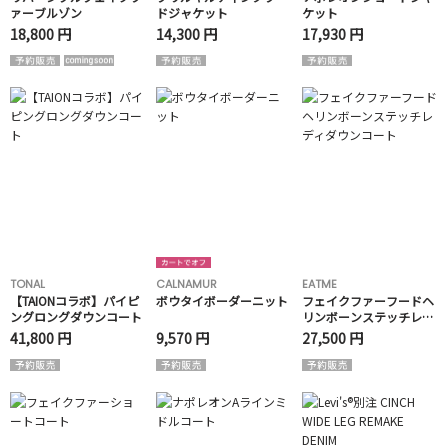
ァーブルゾン
ドジャケット
ケット
18,800 円
14,300 円
17,930 円
TONAL
CALNAMUR
EATME
【TAIONコラボ】パイピ
ボウタイボーダーニット
フェイクファーフードヘ
ングロングダウンコート
リンボーンステッチレデ
ィダウンコート
41,800 円
9,570 円
27,500 円