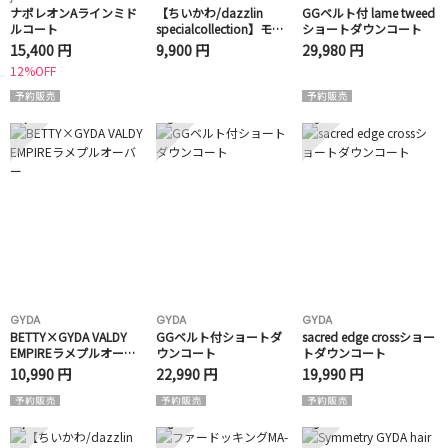
ナポレオンAラインミド
【ちいかわ/dazzlin
GGベルト付 lame tweed
ルコート
specialcollection】モコ
ショートダウンコート
モコフリルバッグ
15,400 円
9,900 円
29,980 円
12%OFF
4
5
6
GYDA
GYDA
GYDA
BETTY×GYDA VALDY
GGベルト付ショートダ
sacred edge crossショー
EMPIREラメプルオーバ
ウンコート
トダウンコート
ー
10,990 円
22,990 円
19,990 円
7
8
9