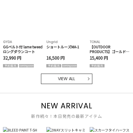
GYDA
Ungrid
TONAL
GGベルト付 lame tweed
ショートルーズMA-1
【OUTDOOR
ロングダウンコート
PRODUCTS】ゴールドバ
ックルリュック
32,990 円
16,500 円
15,400 円
VIEW ALL
NEW ARRIVAL
新作続々！本日発売の最新アイテム