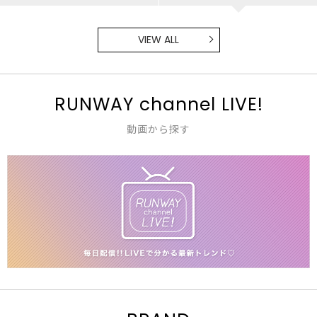
merry jenny
mioka/162cm
MURUA
横幕学美/153cm