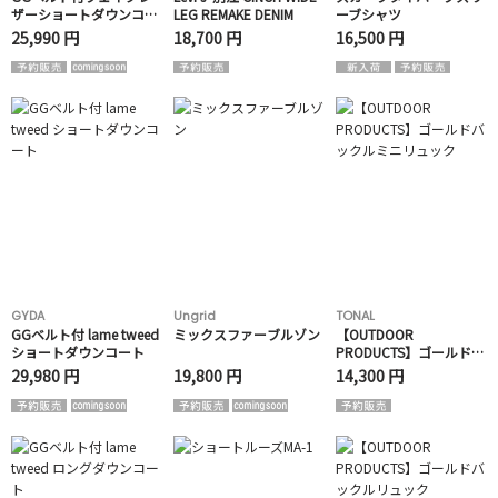
ザーショートダウンコー
LEG REMAKE DENIM
ーブシャツ
ト
25,990 円
18,700 円
16,500 円
GYDA
Ungrid
TONAL
GGベルト付 lame tweed
ミックスファーブルゾン
【OUTDOOR
ショートダウンコート
PRODUCTS】ゴールドバ
ックルミニリュック
29,980 円
19,800 円
14,300 円