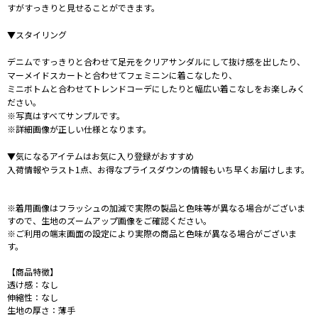
すがすっきりと見せることができます。
▼スタイリング
デニムですっきりと合わせて足元をクリアサンダルにして抜け感を出したり、
マーメイドスカートと合わせてフェミニンに着こなしたり、
ミニボトムと合わせてトレンドコーデにしたりと幅広い着こなしをお楽しみく
ださい。
※写真はすべてサンプルです。
※詳細画像が正しい仕様となります。
▼気になるアイテムはお気に入り登録がおすすめ
入荷情報やラスト1点、お得なプライスダウンの情報もいち早くお届けします。
※着用画像はフラッシュの加減で実際の製品と色味等が異なる場合がございま
すので、生地のズームアップ画像をご確認ください。
※ご利用の端末画面の設定により実際の商品と色味が異なる場合がございま
す。
【商品特徴】
透け感：なし
伸縮性：なし
生地の厚さ：薄手