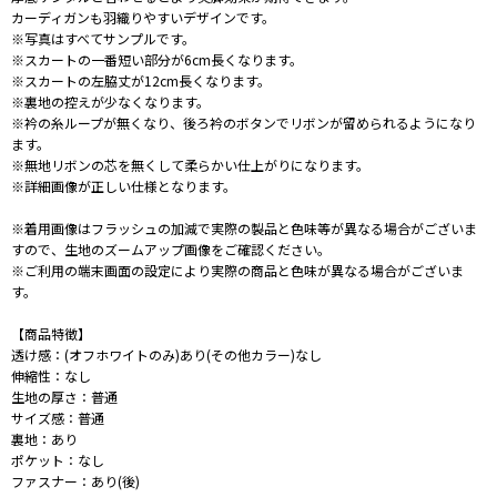
カーディガンも羽織りやすいデザインです。
※写真はすべてサンプルです。
※スカートの一番短い部分が6cm長くなります。
※スカートの左脇丈が12cm長くなります。
※裏地の控えが少なくなります。
※衿の糸ループが無くなり、後ろ衿のボタンでリボンが留められるようになり
ます。
※無地リボンの芯を無くして柔らかい仕上がりになります。
※詳細画像が正しい仕様となります。
※着用画像はフラッシュの加減で実際の製品と色味等が異なる場合がございま
すので、生地のズームアップ画像をご確認ください。
※ご利用の端末画面の設定により実際の商品と色味が異なる場合がございま
す。
【商品特徴】
透け感：(オフホワイトのみ)あり(その他カラー)なし
伸縮性：なし
生地の厚さ：普通
サイズ感：普通
裏地：あり
ポケット：なし
ファスナー：あり(後)