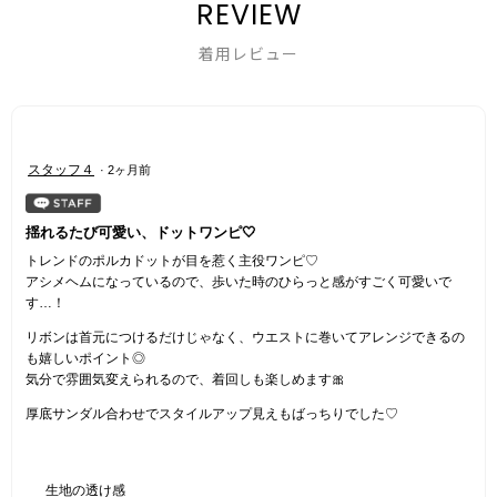
REVIEW
着用レビュー
星
スタッフ４
·
2ヶ月前
5
／
5
揺れるたび可愛い、ドットワンピ‎🤍
個
トレンドのポルカドットが目を惹く主役ワンピ♡
で
アシメヘムになっているので、歩いた時のひらっと感がすごく可愛いで
す。
す…！
リボンは首元につけるだけじゃなく、ウエストに巻いてアレンジできるの
も嬉しいポイント◎
気分で雰囲気変えられるので、着回しも楽しめます🎀
厚底サンダル合わせでスタイルアップ見えもばっちりでした♡
生地の透け感