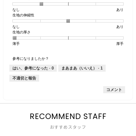
なし
星
5
生
あり
生地の伸縮性
1
の
地
個
評
の
なし
星
5
生
あり
は
価
透
生地の厚さ
1
の
地
な
は
け
個
評
の
し
あ
感,
薄手
星
5
生
厚手
は
価
伸
り
平
1
の
地
な
は
縮
均
個
評
の
し
あ
性,
的
参考になりましたか？
は
価
厚
り
平
な
薄
は
さ,
均
評
はい、参考になった ·
0
まあまあ（いいえ） ·
1
手
厚
平
的
価
不適切と報告
手
均
な
は
的
評
星
コメント
な
価
2
評
は
／
価
星
5
は
3
で
星
RECOMMEND STAFF
／
す。
1
5
／
で
おすすめスタッフ
5
す。