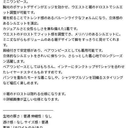
ミニワンピース。
胸元のポケットデザインがエッジを効かせ、ウエストと裾のドロストでシルエ
ット調整が可能です。
裾を絞ることでトレンド感のあるバルーンライクなフォルムになり、立体感の
あるシルエットを演出。
カジュアルさと女性らしさを兼ね備えた1着です。
ウエストのドロストでフィット感を調整でき、メリハリのあるシルエットに。
ミニ丈ながらもボリュームのある裾デザインで脚をすっきりと見せてくれま
す。
肩紐付きで安定感があり、ベアワンピースとしても着用可能です。
立体的なシルエットをきれいに保ちつつ、さらっとした着心地でロングシーズ
ン活躍します。
ベアワンピースとしてはもちろん、インナーにタンクトップやTシャツを合わせ
たレイヤードスタイルもおすすめです。
パンツを重ねたモードな着こなしや、シャツやブルゾンを羽織るスタイリング
など幅広く楽しめます。
※裾のドロストは隠れる仕様になります。
※詳細画像が正しい仕様となります。
--------------------------------------------
生地の厚さ：普通 伸縮性：なし
透け感：なし サイズ感：普通
裏地：(ホワイトのみ)あり