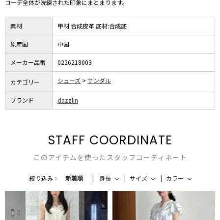
コーデ全体が洗練された印象にまとまります。
素材
甲材:合成皮革 底材:合成底
原産国
中国
メーカー品番
0226218003
シューズ
サンダル
カテゴリー
ブランド
dazzlin
STAFF COORDINATE
このアイテムを使ったスタッフコーディネート
絞り込み：
新着順
身長
サイズ
カラー