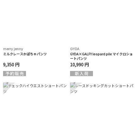
merry jenny
GYDA
ミルクレースかぼちゃパンツ
GYDA×GALFY leopard pile マイクロショ
ートパンツ
9,350 円
10,990 円
5
6