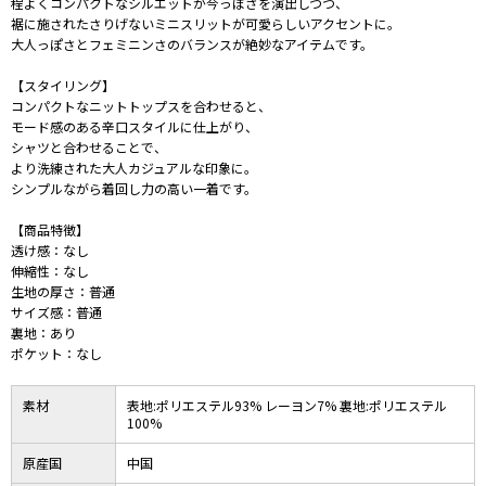
程よくコンパクトなシルエットが今っぽさを演出しつつ、
裾に施されたさりげないミニスリットが可愛らしいアクセントに。
大人っぽさとフェミニンさのバランスが絶妙なアイテムです。
【スタイリング】
コンパクトなニットトップスを合わせると、
モード感のある辛口スタイルに仕上がり、
シャツと合わせることで、
より洗練された大人カジュアルな印象に。
シンプルながら着回し力の高い一着です。
【商品特徴】
透け感：なし
伸縮性：なし
生地の厚さ：普通
サイズ感：普通
裏地：あり
ポケット：なし
素材
表地:ポリエステル93% レーヨン7% 裏地:ポリエステル
100%
原産国
中国