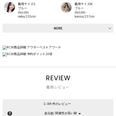
着用サイズS
着用サイズM
ブルー
ブルー
dazzlin
dazzlin
reika/155cm
kanna/157cm
MORE
REVIEW
着用レビュー
1–3/4 件のレビュー
?
関連性が高い順
メ
表示順:
▼