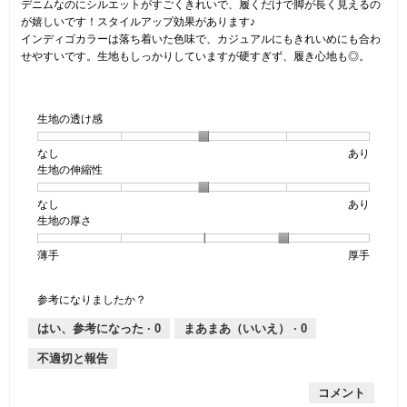
5
デニムなのにシルエットがすごくきれいで、履くだけで脚が長く見えるの
で
個
が嬉しいです！スタイルアップ効果があります♪
す。
で
インディゴカラーは落ち着いた色味で、カジュアルにもきれいめにも合わ
す。
せやすいです。生地もしっかりしていますが硬すぎず、履き心地も◎。
生地の透け感
なし
星
5
生
あり
生地の伸縮性
1
の
地
個
評
の
なし
星
5
生
あり
は
価
透
生地の厚さ
1
の
地
な
は
け
個
評
の
し
あ
感,
薄手
星
5
生
厚手
は
価
伸
り
平
1
の
地
な
は
縮
均
個
評
の
し
あ
性,
的
参考になりましたか？
は
価
厚
り
平
な
薄
は
さ,
均
評
はい、参考になった ·
0
まあまあ（いいえ） ·
0
手
厚
平
的
価
不適切と報告
手
均
な
は
的
評
星
コメント
な
価
3