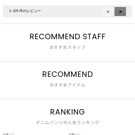
評
は
／
価
星
5
1–3/4 件のレビュー
前
◄
次
►
は
3
で
へ
へ
星
／
す。
Reviews
Review
4
5
／
で
RECOMMEND STAFF
5
す。
で
おすすめスタッフ
す。
RECOMMEND
おすすめアイテム
RANKING
デニムパンツの人気ランキング
1
2