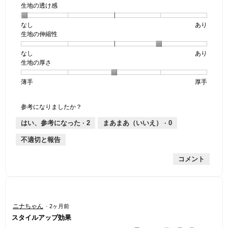
生地の透け感
なし
星
5
生
あり
生地の伸縮性
1
の
地
個
評
の
なし
星
5
生
あり
は
価
透
生地の厚さ
1
の
地
な
は
け
個
評
の
し
あ
感,
薄手
星
5
生
厚手
は
価
伸
り
平
1
の
地
な
は
縮
均
個
評
の
し
あ
性,
的
参考になりましたか？
は
価
厚
り
平
な
薄
は
さ,
均
評
はい、参考になった ·
2
まあまあ（いいえ） ·
0
手
厚
平
的
価
不適切と報告
手
均
な
は
的
評
星
コメント
な
価
1
評
は
／
価
星
5
は
4
で
星
／
す。
星
ニナちゃん
·
2ヶ月前
3
5
4
スタイルアップ効果
／
で
／
5
す。