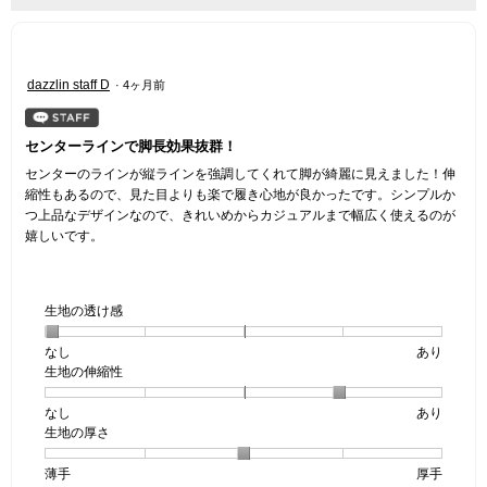
ニ
ュ
ー
星
dazzlin staff D
·
4ヶ月前
5
／
5
センターラインで脚長効果抜群！
個
センターのラインが縦ラインを強調してくれて脚が綺麗に見えました！伸
で
縮性もあるので、見た目よりも楽で履き心地が良かったです。シンプルか
す。
つ上品なデザインなので、きれいめからカジュアルまで幅広く使えるのが
嬉しいです。
生地の透け感
なし
星
5
生
あり
生地の伸縮性
1
の
地
個
評
の
なし
星
5
生
あり
は
価
透
生地の厚さ
1
の
地
な
は
け
個
評
の
し
あ
感,
薄手
星
5
生
厚手
は
価
伸
り
平