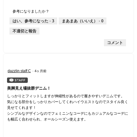
1
の
地
な
は
縮
均
個
評
の
し
あ
性,
的
参考になりましたか？
は
価
厚
り
平
な
薄
は
さ,
均
評
はい、参考になった ·
3
まあまあ（いいえ） ·
0
手
厚
平
的
価
不適切と報告
手
均
な
は
的
評
星
コメント
な
価
1
評
は
／
価
星
5
は
4
で
星
／
す。
星
dazzlin staff C
·
4ヶ月前
3
5
5
／
で
／
5
す。
5
美脚見え場抜群デニム！
で
個
す。
しっかりとフィットしますが伸縮性があるので履きやすいデニムです。
で
気になる部分をしっかりカバーしてくれハイウエストなのでスタイル良く
す。
見せてくれます！
シンプルなデザインなのでフェミニンなコーデにもカジュアルなコーデに
も幅広く合わせられ、オールシーズン使えます。