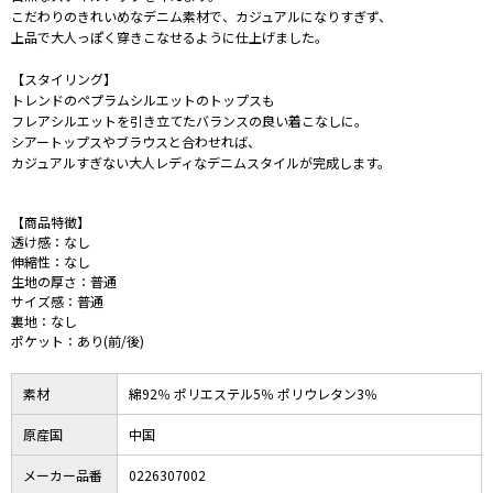
こだわりのきれいめなデニム素材で、カジュアルになりすぎず、
上品で大人っぽく穿きこなせるように仕上げました。
【スタイリング】
トレンドのペプラムシルエットのトップスも
フレアシルエットを引き立てたバランスの良い着こなしに。
シアートップスやブラウスと合わせれば、
カジュアルすぎない大人レディなデニムスタイルが完成します。
【商品特徴】
透け感：なし
伸縮性：なし
生地の厚さ：普通
サイズ感：普通
裏地：なし
ポケット：あり(前/後)
素材
綿92％ ポリエステル5％ ポリウレタン3％
原産国
中国
メーカー品番
0226307002