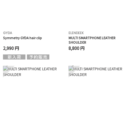
GYDA
ELENDEEK
Symmetry GYDA hair clip
MULTI SMARTPHONE LEATHER
SHOULDER
2,990 円
8,800 円
7
8