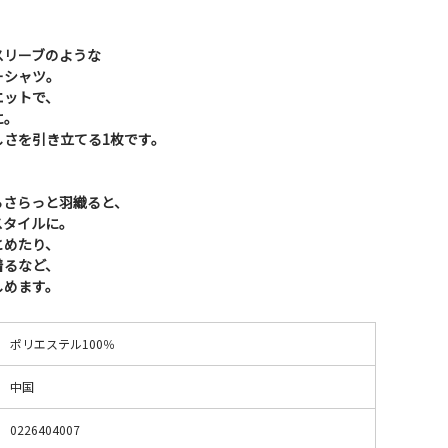
スリーブのような
ーシャツ。
エットで、
に。
しさを引き立てる1枚です。
らさらっと羽織ると、
スタイルに。
とめたり、
着るなど、
しめます。
ポリエステル100％
中国
0226404007