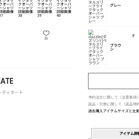
グレー
F
21
ブラウ
ン
ATE
ーディネート
予約注文に関して（注意事項
返品・交換に関して（返品特
過去購入アイテムサイズと比
アイテム詳