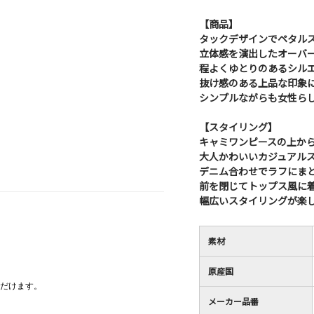
【商品】
タックデザインでペタル
立体感を演出したオーバ
程よくゆとりのあるシル
抜け感のある上品な印象
シンプルながらも女性ら
【スタイリング】
キャミワンピースの上か
大人かわいいカジュアル
デニム合わせでラフにま
前を閉じてトップス風に
幅広いスタイリングが楽
素材
原産国
だけます。
メーカー品番