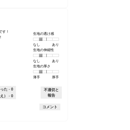
的
評
星
な
価
4
評
は
／
価
星
5
は
2
で
星
／
す。
です！
生地の透け感
1
5
！
／
で
なし
星
5
生
あり
5
す。
生地の伸縮性
1
の
地
で
個
評
の
す。
なし
星
5
生
あり
は
価
透
生地の厚さ
1
の
地
な
は
け
個
評
の
し
あ
感,
薄手
星
5
生
厚手
は
価
伸
り
平
1
の
地
な
は
縮
均
個
評
の
し
あ
性,
的
った ·
0
不適切と
は
価
厚
り
平
な
報告
え） ·
0
薄
は
さ,
均
評
手
厚
平
的
価
コメント
手
均
な
は
的
評
星
な
価
2
評
は
／