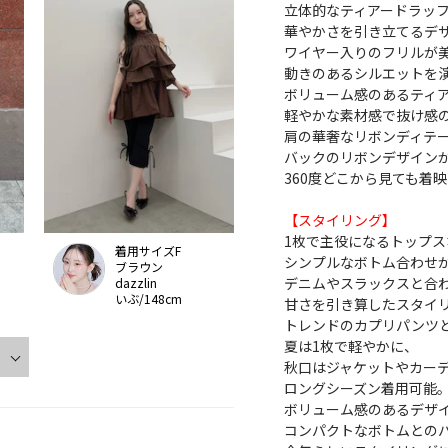
立体的なティアードラッ
華やかさを引き立てるデ
ワイヤー入りのフリルが
動きのあるシルエットを
ボリューム感のあるティ
軽やかな素材感で抜け感
肩の華奢なリボンディテ
バックのリボンデザイン
360度どこから見ても着
【スタイリング】
1枚で主役になるトップス
着用サイズF
シンプルなボトム合わせ
ブラウン
デニムやスラックスと合
dazzlin
いぶ/148cm
甘さを引き算したスタイ
トレンドのカプリパンツ
夏は1枚で軽やかに、
秋口はジャケットやカー
ロングシーズン着用可能
ボリューム感のあるデザ
コンパクトなボトムとの