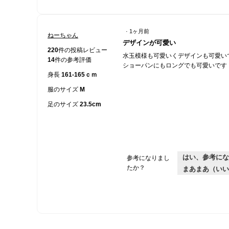
·
1ヶ月前
ねーちゃん
星
デザインが可愛い
5
220
件の投稿レビュー
水玉模様も可愛いくデザインも可愛い
／
14
件の参考評価
ショーパンにもロングでも可愛いです
5
身長
161-165ｃｍ
個
で
服のサイズ
M
す。
足のサイズ
23.5cm
はい、参考にな
参考になりまし
たか？
まあまあ（いい