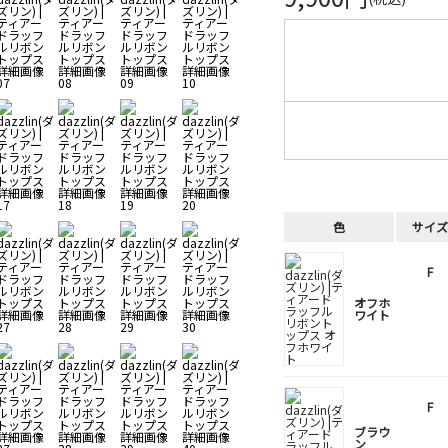
色
サイズ
F
オフホ
ワイト
F
ブラウ
ン