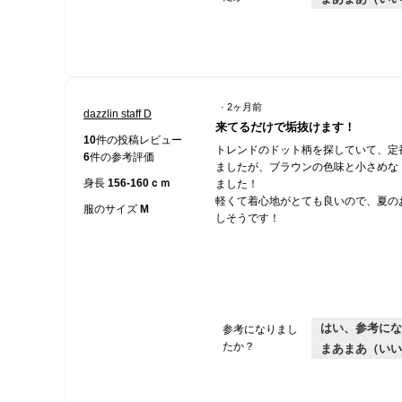
·
2ヶ月前
dazzlin staff D
星
来てるだけで垢抜けます！
5
10
件の投稿レビュー
トレンドのドット柄を探していて、定
／
6
件の参考評価
ましたが、ブラウンの色味と小さめな
5
身長
156-160ｃｍ
ました！
個
軽くて着心地がとても良いので、夏の
で
服のサイズ
M
しそうです！
す。
はい、参考にな
参考になりまし
たか？
まあまあ（いい