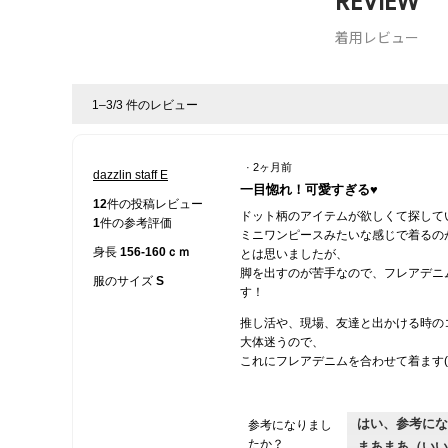
REVIEW
着用レビュー
1–3/3 件のレビュー
·
2ヶ月前
dazzlin staff E
星
一目惚れ！可愛すぎる♥
5
12
件の投稿レビュー
ドット柄のアイテムが欲しくて探していま
／
1
件の参考評価
ミニワンピースみたいな感じで着るの
5
身長
156-160ｃｍ
とは思いましたが、
個
脚を出すのが苦手なので、フレアデニ
で
服のサイズ
S
す！
す。
推し活や、現場、友達と出かける時の
大体迷うので、
これにフレアデニムを合わせて着ます(
はい、参考にな
参考になりまし
たか？
まあまあ（いい