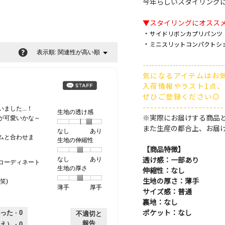
今年らしいスタイリング
▼スタイリングにオスス
・
サイドリボンカプリパンツ
・
ミニスリットコンパクトシ
?
関連性が高い順
メ
表示順:
▼
ニ
---------------------------
ュ
気になるアイテムはお
ー
入荷情報やラスト1点
ぜひご登録ください◎
----------------------
した...！
生地の透け感
※実際にお届けする商品
が可愛いかな～
また生産の都合上、お届
なし
星
5
生
あり
ムと合わせま
生地の伸縮性
1
の
地
【商品特徴】
個
評
の
透け感：一部あり
なし
星
5
生
あり
は
価
透
コーディネート
生地の厚さ
1
の
地
伸縮性：なし
な
は
け
個
評
の
し
あ
感,
生地の厚さ：薄手
笑)
薄手
星
5
生
厚手
は
価
伸
り
平
サイズ感：普通
1
の
地
な
は
縮
均
裏地：なし
個
評
の
し
あ
性,
的
ポケット：なし
った ·
0
不適切と
は
価
厚
り
平
な
報告
え） ·
0