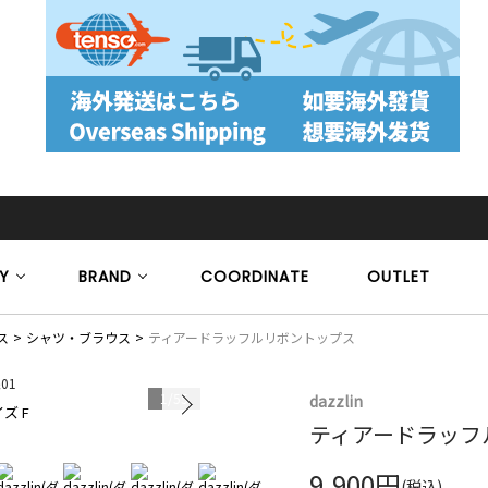
Y
BRAND
COORDINATE
OUTLET
ス
シャツ・ブラウス
ティアードラッフルリボントップス
1
/
55
dazzlin
ズ F
モデル身長 16
ティアードラッフ
9,900円
(税込)