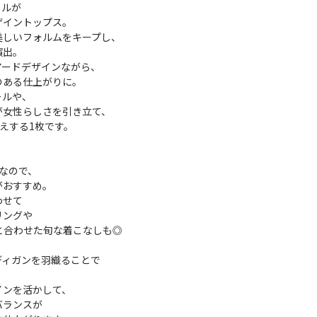
フルが
ザイントップス。
美しいフォルムをキープし、
演出。
アードデザインながら、
のある仕上がりに。
ールや、
が女性らしさを引き立て、
映えする1枚です。
なので、
がおすすめ。
わせて
リングや
と合わせた旬な着こなしも◎
ディガンを羽織ることで
。
インを活かして、
バランスが