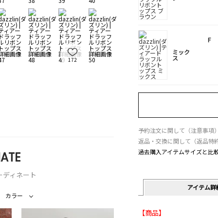
F
ミック
ス
172
予約注文に関して（注意事項
返品・交換に関して（返品特
過去購入アイテムサイズと比
ATE
ーディネート
アイテム詳
カラー
【商品】