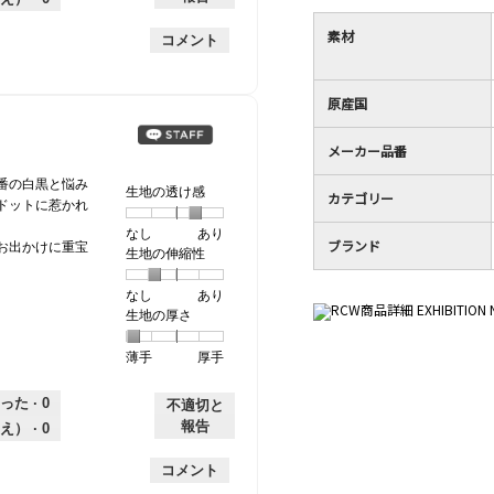
薄
は
さ,
均
評
手
厚
平
的
価
素材
コメント
手
均
な
は
的
評
星
な
価
4
原産国
評
は
／
価
星
5
は
3
メーカー品番
で
星
／
す。
番の白黒と悩み
3
5
生地の透け感
カテゴリー
ドットに惹かれ
／
で
5
す。
なし
星
5
生
あり
ブランド
お出かけに重宝
で
生地の伸縮性
1
の
地
す。
個
評
の
なし
星
5
生
あり
は
価
透
生地の厚さ
1
の
地
な
は
け
個
評
の
し
あ
感,
薄手
星
5
生
厚手
は
価
伸
り
平
1
の
地
な
は
縮
均
個
評
の
し
あ
性,
的
った ·
0
不適切と
は
価
厚
り
平
な
報告
え） ·
0
薄
は
さ,
均
評
手
厚
平
的
価
コメント
手
均
な
は