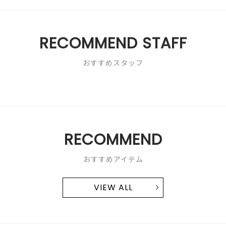
価
星
5
は
2
で
星
／
す。
2
5
RECOMMEND STAFF
／
で
5
す。
おすすめスタッフ
で
す。
RECOMMEND
おすすめアイテム
VIEW ALL