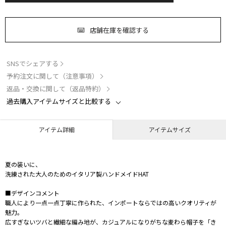
店舗在庫を確認する
SNSでシェアする
予約注文に関して（注意事項）
返品・交換に関して（返品特約）
過去購入アイテムサイズと比較する
アイテム詳細
アイテムサイズ
夏の装いに、
洗練された大人のためのイタリア製ハンドメイドHAT
■デザインコメント
職人により一点一点丁寧に作られた、インポートならではの高いクオリティが
魅力。
広すぎないツバと繊細な編み地が、カジュアルになりがちな麦わら帽子を「き