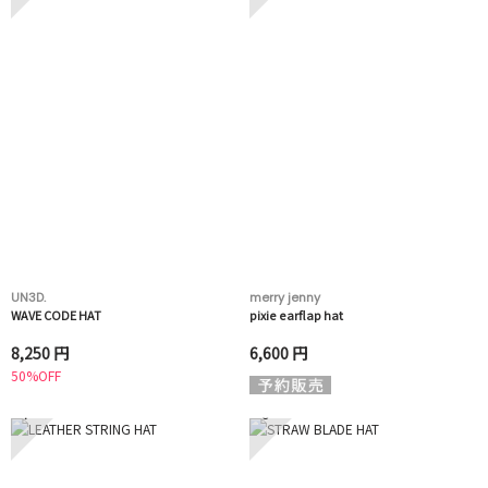
UN3D.
merry jenny
WAVE CODE HAT
pixie earflap hat
8,250 円
6,600 円
50%OFF
7
8