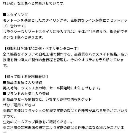
れいめ」な印象へと昇華させています。
■スタイリング
モノトーンを基調としたスタイリングや、直線的なラインが際立つセットアッ
プに合わせて。
リラクシーなリゾートスタイルに投入すれば、全体が引き締まり、都会的でモ
ダンな印象へと導きます。
【BENELLI MONTACONE / ベネリモンタコーネ】
全て製品をイタリアの自社工場で製作する、高品質なハウスメイド製品。高い
技術を持つ職人が製作の全行程を管理し、そのクオリティを守り続けていま
す。
【知って得する便利機能◎ 】
■商品のお気に入り登録
再入荷時、ラスト１点の時、セール開始時にお知らせします。
■ブランドのお気に入り登録
新商品やセール情報など、いち早くお得な情報をゲット
ぜひご活用ください
※着用画像はフラッシュの加減で実際の製品と色味等が異なる場合がございま
すので、
生地のズームアップ画像をご確認ください。
※ご利用の端末画面の設定により実際の商品と色味が異なる場合がございま
す。