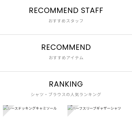
は
1
で
星
RECOMMEND STAFF
／
す。
2
5
／
で
おすすめスタッフ
5
す。
で
す。
RECOMMEND
おすすめアイテム
RANKING
シャツ・ブラウスの人気ランキング
1
2