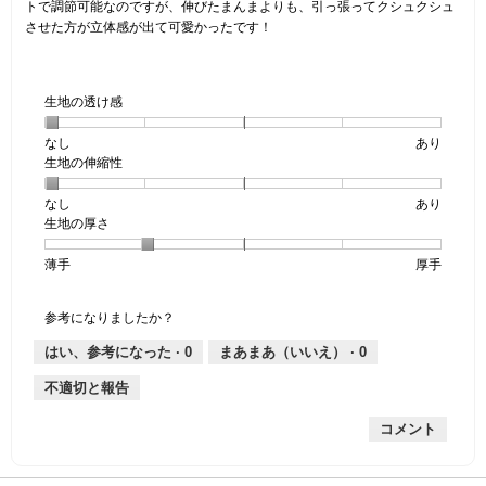
す。
トで調節可能なのですが、伸びたまんまよりも、引っ張ってクシュクシュ
させた方が立体感が出て可愛かったです！
生地の透け感
なし
星
5
生
あり
生地の伸縮性
1
の
地
個
評
の
なし
星
5
生
あり
は
価
透
生地の厚さ
1
の
地
な
は
け
個
評
の
し
あ
感,
薄手
星
5
生
厚手
は
価
伸
り
平
1
の
地
な
は
縮
均
個
評
の
し
あ
性,
的
参考になりましたか？
は
価
厚
り
平
な
薄
は
さ,
均
評
はい、参考になった ·
0
まあまあ（いいえ） ·
0
手
厚
平
的
価
不適切と報告
手
均
な
は
的
評
星
コメント
な
価
1
評
は
／
価
星
5