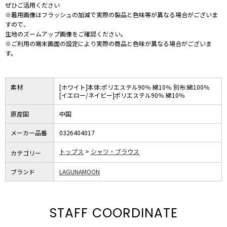
ぜひご活用ください
※着用画像はフラッシュの加減で実際の製品と色味等が異なる場合がございま
すので、
生地のズームアップ画像をご確認ください。
※ご利用の端末画面の設定により実際の商品と色味が異なる場合がございま
す。
素材
[ホワイト]本体:ポリエステル90％ 綿10％ 別布:綿100％
[イエロー/ネイビー]ポリエステル90％ 綿10％
原産国
中国
メーカー品番
0326404017
トップス
シャツ・ブラウス
カテゴリー
ブランド
LAGUNAMOON
STAFF COORDINATE