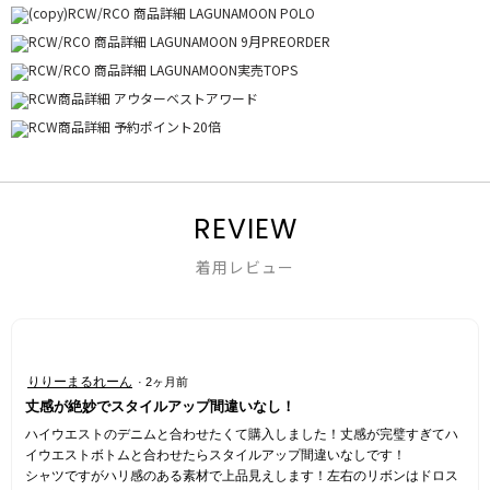
REVIEW
着用レビュー
星
りりーまるれーん
·
2ヶ月前
5
丈感が絶妙でスタイルアップ間違いなし！
／
5
ハイウエストのデニムと合わせたくて購入しました！丈感が完璧すぎてハ
個
イウエストボトムと合わせたらスタイルアップ間違いなしです！
で
シャツですがハリ感のある素材で上品見えします！左右のリボンはドロス