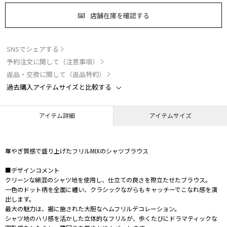
店舗在庫を確認する
SNSでシェアする
予約注文に関して（注意事項）
返品・交換に関して（返品特約）
過去購入アイテムサイズと比較する
アイテム詳細
アイテムサイズ
華やぎ質感で盛り上げたフリルMIXのシャツブラウス
■デザインコメント
クリーンな綿混のシャツ地を使用し、仕立ての良さを際立たせたブラウス。
一色のドット柄を全面に纏い、クラシックながらもキャッチーでこなれ感を演
出します。
最大の魅力は、裾に施された大胆なヘムフリルデコレーション。
シャツ地のハリ感を活かした立体的なフリルが、歩くたびにドラマティックな