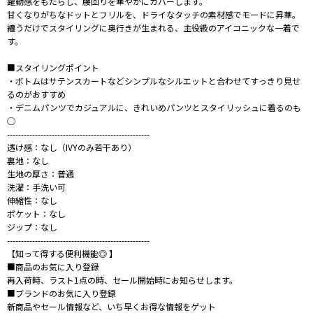
躍動感をもたらし、腰回りを華やかにカバーします。
甘くなりがちなドットとフリルを、ドライなタッチの素材感でモードに昇華。
纏うだけでスタイリングに奥行きが生まれる、主役級のアイコニックな一着で
す。
■スタイリングポイント
・ボトムはサテンスカートなどシンプルなシルエットと合わせてすっきり見せ
るのがおすすめ
・デニムパンツでカジュアルに、きれいめパンツとスタイリッシュに着るのも
◯
---------------------------------------------------
透け感：なし（IVYのみ若干あり）
裏地：なし
生地の厚さ：普通
洗濯：手洗い可
伸縮性：なし
ポケット：なし
ジップ：なし
---------------------------------------------------
【知って得する便利機能◎ 】
■商品のお気に入り登録
再入荷時、ラスト1点の時、セール開始時にお知らせします。
■ブランドのお気に入り登録
新商品やセール情報など、いち早くお得な情報をゲット