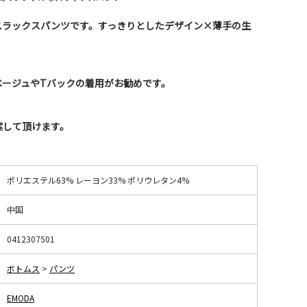
スラックスパンツです。すっきりとしたデザイン×薄手の生
ベージュやTバックの着用がお勧めです。
案して頂けます。
ポリエステル63% レーヨン33% ポリウレタン4%
中国
0412307501
ボトムス
>
パンツ
EMODA