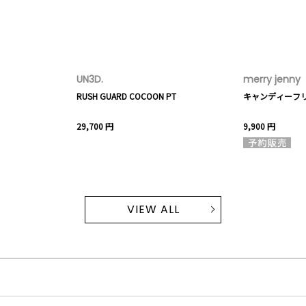
UN3D.
merry jenny
RUSH GUARD COCOON PT
キャンディーフ
29,700 円
9,900 円
VIEW ALL